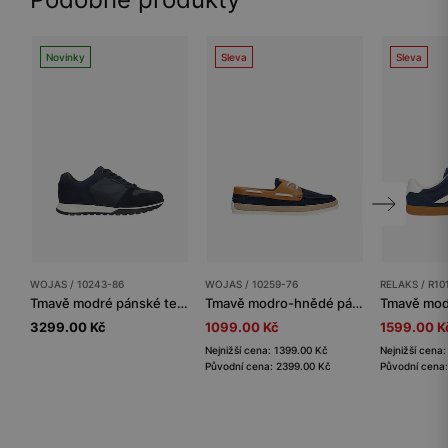
Novinky
Sleva
Sleva
WOJAS / 10243-86
WOJAS / 10259-76
RELAKS / R10
Tmavě modré pánské tenisky z kombinované kůže
Tmavě modro-hnědé pánské polobotky z kombinovaných kůží
3299.00 Kč
1099.00 Kč
1599.00 K
Nejnižší cena: 1399.00 Kč
Nejnižší cena
Původní cena: 2399.00 Kč
Původní cena