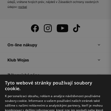
údajů, vrátane tvojich práv, nájdeš v Zásadách ochrany osobných
údajov:
rozbal
On-line nákupy
Klub Wojas
Zákaznická zóna
Tyto webové stránky používají soubory
cookie.
Společnost Wojas
K personalizaci obsahu, reklam a analýze návštěvnosti používáme
soubory cookie. Informace o vašem používání našich stránek také
Rady
sdílíme s našimi reklamními a analytickými partnery, kteří je mohou
kombinovat s dalšími informacemi, které jste jim poskytli nebo které