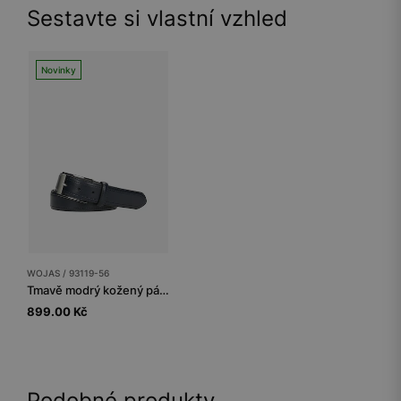
Sestavte si vlastní vzhled
Novinky
WOJAS / 93119-56
Tmavě modrý kožený pánský pásek s otevřenou sponou
899.00 Kč
Podobné produkty