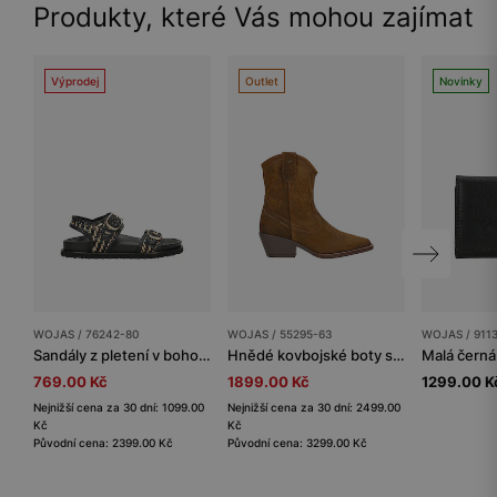
Produkty, které Vás mohou zajímat
Výprodej
Outlet
Novinky
WOJAS / 76242-80
WOJAS / 55295-63
WOJAS / 911
Sandály z pletení v boho stylu s kovovými přezkami
Hnědé kovbojské boty s ozdobným prošíváním
769.00 Kč
1899.00 Kč
1299.00 K
Nejnižší cena za 30 dní: 1099.00
Nejnižší cena za 30 dní: 2499.00
Kč
Kč
Původní cena: 2399.00 Kč
Původní cena: 3299.00 Kč