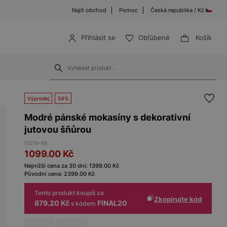
Najít obchod
Pomoc
Česká republika / Kč
Přihlásit se
Obľúbené
Košík
Výprodej
54%
Modré pánské mokasíny s dekorativní
jutovou šňůrou
10219-66
1099.00
Kč
Nejnižší cena za 30 dní:
1399.00
Kč
Původní cena:
2399.00
Kč
Tento produkt koupíš za
Zkopírujte kód
879.20 Kč
FINAL20
s kódem