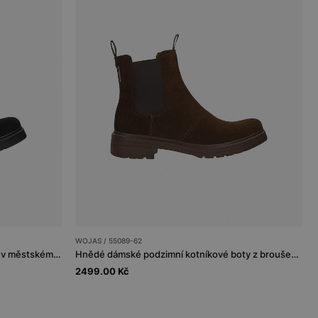
WOJAS / 55089-62
Černé podzimní dámské chelsea boty v městském stylu
Hnědé dámské podzimní kotníkové boty z broušené kůže
2499.00 Kč