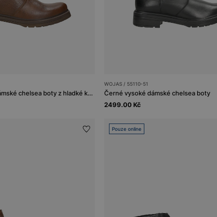
WOJAS / 55110-51
Hnědé zateplené dámské chelsea boty z hladké kůže
Černé vysoké dámské chelsea boty
2499.00 Kč
Pouze online