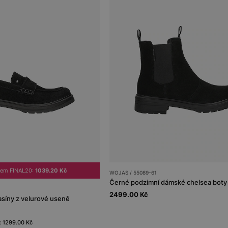
dem FINAL20:
1039.20 Kč
WOJAS / 55089-61
2499.00 Kč
íny z velurové useně
: 1299.00 Kč