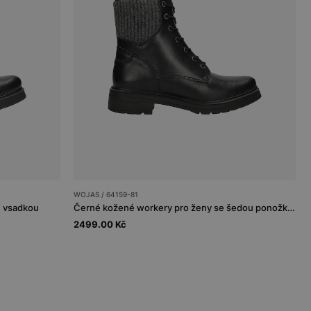
WOJAS / 64159-81
 vsadkou
Černé kožené workery pro ženy se šedou ponožkou
2499.00 Kč