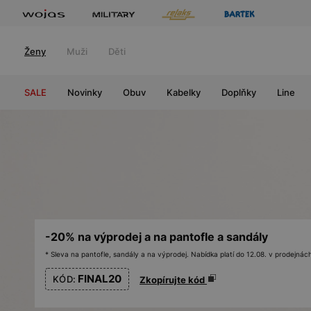
Ženy
Muži
Děti
SALE
Novinky
Obuv
Kabelky
Doplňky
Line
-20% na výprodej a na pantofle a sandály
* Sleva na pantofle, sandály a na výprodej. Nabídka platí do 12.08. v prodejn
FINAL20
KÓD:
Zkopírujte kód