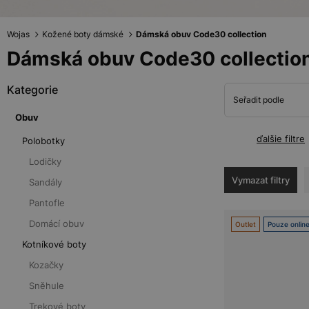
Wojas
Kožené boty dámské
Dámská obuv Code30 collection
Dámská obuv Code30 collectio
Kategorie
Seřadit podle
Obuv
ďalšie filtre
Polobotky
Lodičky
Vymazat filtry
Sandály
Pantofle
Domácí obuv
Outlet
Pouze onlin
Kotníkové boty
Kozačky
Sněhule
Trekové boty