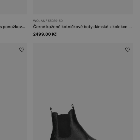
WOJAS / 55089-50
Tmavě hnědé dámské kotníkové boty s ponožkovou vsadkou
Černé kožené kotníčkové boty dámské z kolekce Code30
2499.00 Kč