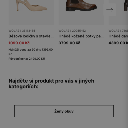
WOJAS / 35113-54
WOJAS / 20045-52
WOJAS / 710
Béžové lodičky s otevřenou patou a jehlového typu podpatkem
Hnědé kožené botky pánské se zipem
1099.00 Kč
3799.00 Kč
4399.00 
Nejnižší cena za 30 dní: 1399.00
Kč
Původní cena: 2499.00 Kč
Najděte si produkt pro vás v jiných
kategoriích:
Ženy obuv