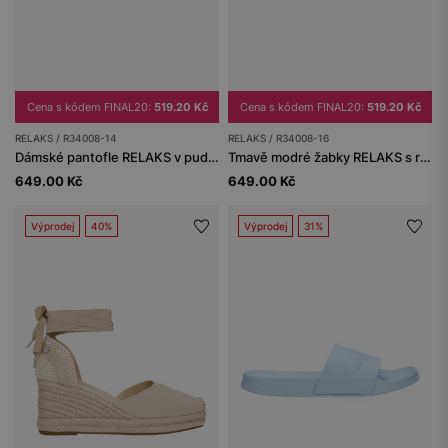
Cena s kódem FINAL20:
519.20 Kč
Cena s kódem FINAL20:
519.20 Kč
RELAKS / R34008-14
RELAKS / R34008-16
Dámské pantofle RELAKS v pudrovorůžové barvě
Tmavě modré žabky RELAKS s reliéfním logem
649.00 Kč
649.00 Kč
Výprodej
40%
Výprodej
31%