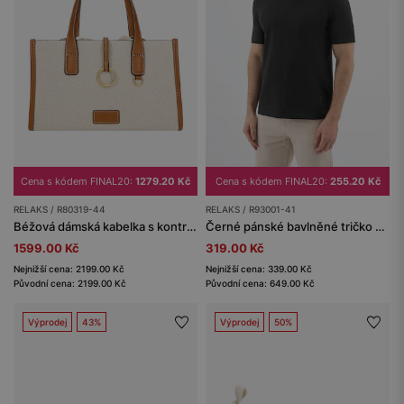
Cena s kódem FINAL20:
1279.20 Kč
Cena s kódem FINAL20:
255.20 Kč
RELAKS / R80319-44
RELAKS / R93001-41
Béžová dámská kabelka s kontrastními vsadkami RELAKS
Černé pánské bavlněné tričko RELAKS
1599.00 Kč
319.00 Kč
Nejnižší cena: 2199.00 Kč
Nejnižší cena: 339.00 Kč
Původní cena: 2199.00 Kč
Původní cena: 649.00 Kč
Výprodej
43%
Výprodej
50%