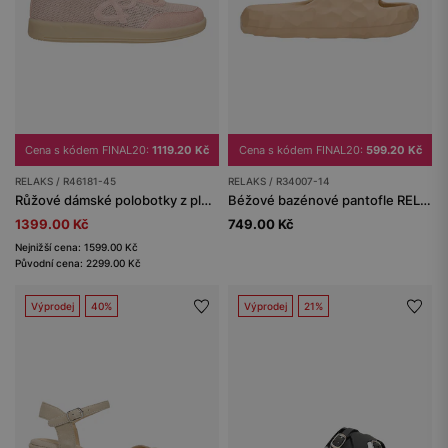
Cena s kódem FINAL20:
1119.20 Kč
Cena s kódem FINAL20:
599.20 Kč
RELAKS / R46181-45
RELAKS / R34007-14
Růžové dámské polobotky z pleteného materiálu RELAKS
Béžové bazénové pantofle RELAKS
1399.00 Kč
749.00 Kč
Nejnižší cena: 1599.00 Kč
Původní cena: 2299.00 Kč
Výprodej
40%
Výprodej
21%