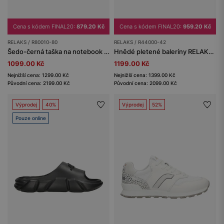
Cena s kódem FINAL20:
879.20 Kč
Cena s kódem FINAL20:
959.20 Kč
RELAKS / R80010-80
RELAKS / R44000-42
Šedo-černá taška na notebook s koženými prvky RELAKS
Hnědé pletené baleríny RELAKS s křížícími se pásky
1099.00 Kč
1199.00 Kč
Nejnižší cena: 1299.00 Kč
Nejnižší cena: 1399.00 Kč
Původní cena: 2199.00 Kč
Původní cena: 2099.00 Kč
Výprodej
40%
Výprodej
52%
Pouze online