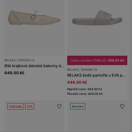
RELAKS / R74040-14
Cena s kódem FINAL20:
359.20 Kč
Bílé krajkové dámské baleríny do bazénu RELAKS
RELAKS / R34008-10
649.00 Kč
RELAKS šedé pantofle z EVA pěny
449.00 Kč
Nejnižší cena: 649.00 Kč
Původní cena: 649.00 Kč
Výprodej
21%
Novinka