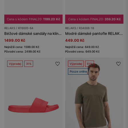
Cena s kódem FINAL20:
1199.20 Kč
Cena s kódem FINAL20:
359.20 Kč
RELAKS / R76005-64
RELAKS / R34008-18
Béžové dámské sandály na klínku se zapínáním kolem kotníku RELAKS
Modré dámské pantofle RELAKS s reliéfním logem
1499.00 Kč
449.00 Kč
Nejnižší cena: 1599.00 Kč
Nejnižší cena: 649.00 Kč
Původní cena: 2499.00 Kč
Původní cena: 649.00 Kč
Výprodej
31%
Výprodej
51%
Pouze online