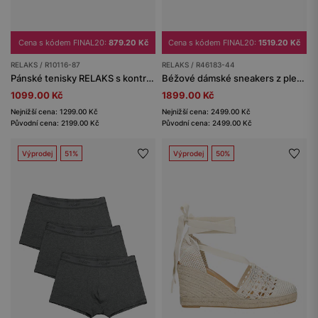
Cena s kódem FINAL20:
879.20 Kč
Cena s kódem FINAL20:
1519.20 Kč
RELAKS / R10116-87
RELAKS / R46183-44
Pánské tenisky RELAKS s kontrastní podrážkou a vsadkami ze semišové useně
Béžové dámské sneakers z pleteného materiálu RELAKS
1099.00 Kč
1899.00 Kč
Nejnižší cena: 1299.00 Kč
Nejnižší cena: 2499.00 Kč
Původní cena: 2199.00 Kč
Původní cena: 2499.00 Kč
Výprodej
51%
Výprodej
50%