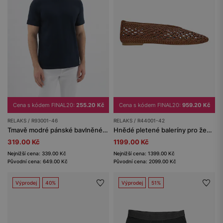
Cena s kódem FINAL20:
959.20 Kč
Cena s kódem FINAL20:
255.20 Kč
RELAKS / R44001-42
RELAKS / R93001-46
Hnědé pletené baleríny pro ženy RELAKS
Tmavě modré pánské bavlněné tričko RELAKS
1199.00 Kč
319.00 Kč
Nejnižší cena: 1399.00 Kč
Nejnižší cena: 339.00 Kč
Původní cena: 2099.00 Kč
Původní cena: 649.00 Kč
Výprodej
40%
Výprodej
51%