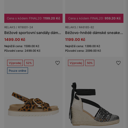
Cena s kódem FINAL20:
1199.20 Kč
Cena s kódem FINAL20:
959.20 Kč
RELAKS / R78001-24
RELAKS / R46185-82
Béžové sportovní sandály dámské RELAKS
Béžovo-hnědé dámské sneakers v retro stylu s perforovaným svrškem RELAKS
1499.00 Kč
1199.00 Kč
Nejnižší cena: 1599.00 Kč
Nejnižší cena: 1399.00 Kč
Původní cena: 2499.00 Kč
Původní cena: 2099.00 Kč
Výprodej
52%
Výprodej
50%
Pouze online