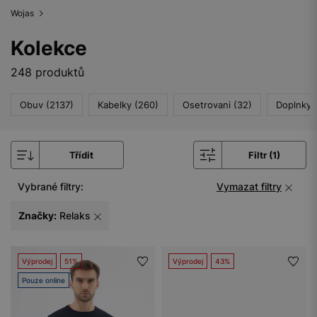
Wojas
Kolekce
248 produktů
Obuv (2137)
Kabelky (260)
Osetrovani (32)
Doplnky 
Třídit
Filtr (1)
Vybrané filtry:
Vymazat filtry
Značky:
Relaks
Výprodej
51%
Výprodej
43%
Pouze online