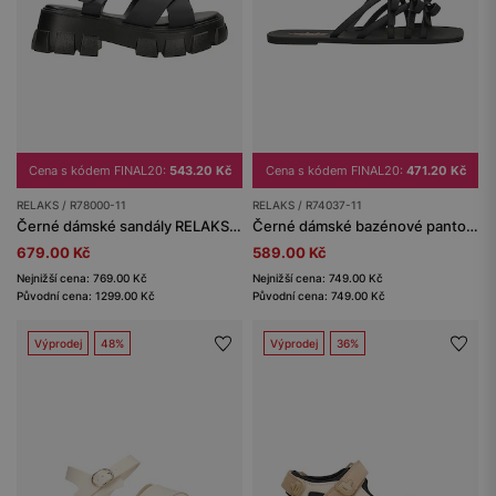
Cena s kódem FINAL20:
543.20 Kč
Cena s kódem FINAL20:
471.20 Kč
RELAKS / R78000-11
RELAKS / R74037-11
Černé dámské sandály RELAKS na masivní podrážce
Černé dámské bazénové pantofle RELAKS s mašličkami
679.00 Kč
589.00 Kč
Nejnižší cena: 769.00 Kč
Nejnižší cena: 749.00 Kč
Původní cena: 1299.00 Kč
Původní cena: 749.00 Kč
Výprodej
48%
Výprodej
36%