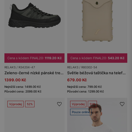
Cena s kódem FINAL20:
1119.20 Kč
Cena s kódem FINAL20:
543.20 Kč
RELAKS / R34204-47
RELAKS / R80302-54
Zeleno-černé nízké pánské trekingové boty RELAKS s membránou nano-TEX™
Světle béžová taštička na telefon RELAKS
1399.00 Kč
679.00 Kč
Nejnižší cena: 1499.00 Kč
Nejnižší cena: 799.00 Kč
Původní cena: 2099.00 Kč
Původní cena: 1299.00 Kč
Výprodej
52%
Výprodej
51%
Pouze online