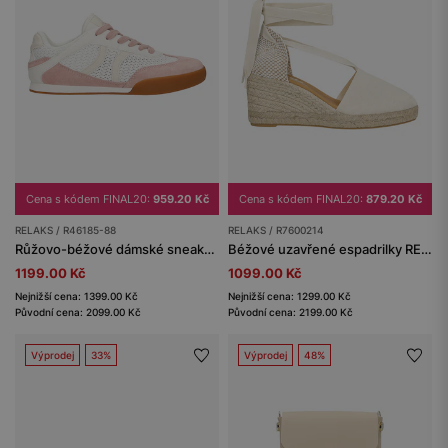
Cena s kódem FINAL20:
959.20 Kč
Cena s kódem FINAL20:
879.20 Kč
RELAKS / R46185-88
RELAKS / R7600214
Růžovo-béžové dámské sneakers RELAKS s prodyšným mesh panelem
Béžové uzavřené espadrilky RELAKS
1199.00 Kč
1099.00 Kč
Nejnižší cena: 1399.00 Kč
Nejnižší cena: 1299.00 Kč
Původní cena: 2099.00 Kč
Původní cena: 2199.00 Kč
Výprodej
33%
Výprodej
48%