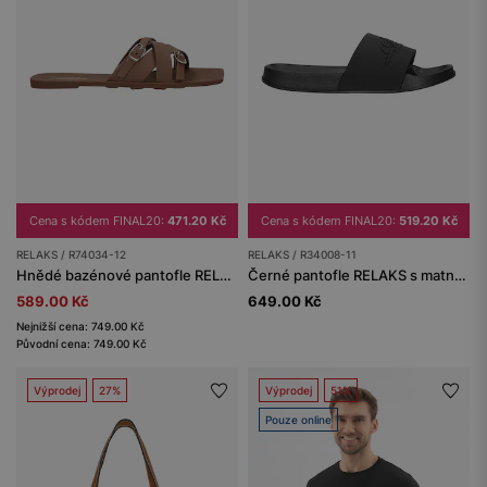
Cena s kódem FINAL20:
471.20 Kč
Cena s kódem FINAL20:
519.20 Kč
RELAKS / R74034-12
RELAKS / R34008-11
Hnědé bazénové pantofle RELAKS
Černé pantofle RELAKS s matnou úpravou
589.00 Kč
649.00 Kč
Nejnižší cena: 749.00 Kč
Původní cena: 749.00 Kč
Výprodej
27%
Výprodej
51%
Pouze online