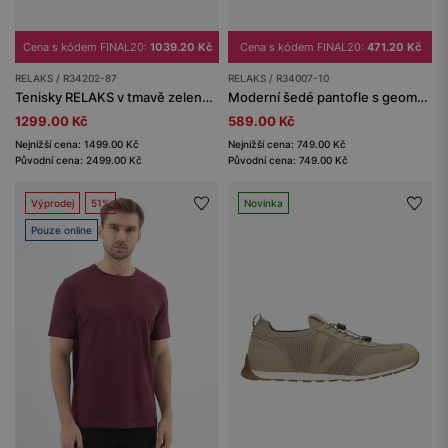
Cena s kódem FINAL20:
1039.20 Kč
Cena s kódem FINAL20:
471.20 Kč
RELAKS / R34202-87
RELAKS / R34007-10
Tenisky RELAKS v tmavě zelené barvě
Moderní šedé pantofle s geometrickou strukturou RELAKS R34007-10
1299.00 Kč
589.00 Kč
Nejnižší cena: 1499.00 Kč
Nejnižší cena: 749.00 Kč
Původní cena: 2499.00 Kč
Původní cena: 749.00 Kč
Výprodej
51%
Novinka
Pouze online