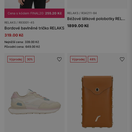
Cena s kódem FINAL20:
255.20 Kč
RELAKS / R34211-84
Béžové látkové polobotky RELAKS
RELAKS / R93001-45
1899.00 Kč
Bordové bavlněné tričko RELAKS
319.00 Kč
Nejnižší cena: 339.00 Kč
Původní cena: 649.00 Kč
Výprodej
30%
Výprodej
48%