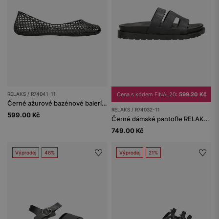
RELAKS / R74041-11
Cena s kódem FINAL20:
599.20 Kč
Černé ažurové bazénové baleríny RELAKS
RELAKS / R74032-11
599.00 Kč
Černé dámské pantofle RELAKS se širokými pásky
749.00 Kč
Výprodej
48%
Výprodej
21%