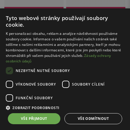
Cena s kódem FINAL20:
575.20 Kč
Cena s kódem FINAL20:
575.20 Kč
Tyto webové stránky používají soubory
RELAKS / R91003-51
RELAKS / R91002-51
cookie.
Černá pánská peněženka na výšku RELAKS
Černá dámská peněženka s geometrickým prošíváním RELAKS
719.00 Kč
719.00 Kč
K personalizaci obsahu, reklam a analýze návštěvnosti používáme
soubory cookie. Informace o vašem používání našich stránek také
Nejnižší cena: 999.00 Kč
Nejnižší cena: 799.00 Kč
sdílíme s našimi reklamními a analytickými partnery, kteří je mohou
Původní cena: 999.00 Kč
Původní cena: 1299.00 Kč
kombinovat s dalšími informacemi, které jste jim poskytli nebo které
shromáždili při vašem používání jejich služeb.
Zásady ochrany
osobních údajů
...
1
5
NEZBYTNĚ NUTNÉ SOUBORY
VÝKONOVÉ SOUBORY
SOUBORY CÍLENÍ
FUNKČNÍ SOUBORY
Bezpečné nakupování
ZOBRAZIT PODROBNOSTI
s certifikátem SSL
VŠE PŘIJMOUT
VŠE ODMÍTNOUT
Doprava zdarma
nad 500 Kč