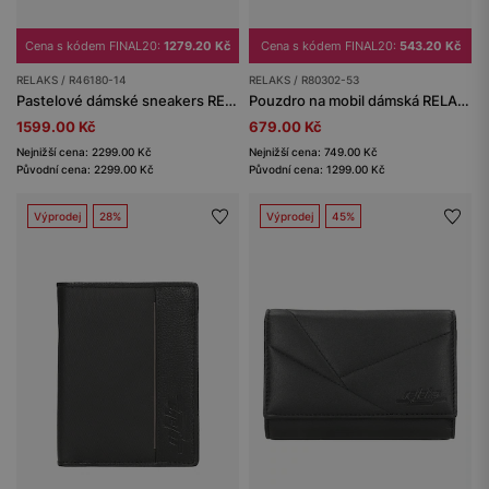
Cena s kódem FINAL20:
1279.20 Kč
Cena s kódem FINAL20:
543.20 Kč
RELAKS / R46180-14
RELAKS / R80302-53
Pastelové dámské sneakers RELAKS na masivní podrážce
Pouzdro na mobil dámská RELAKS
1599.00 Kč
679.00 Kč
Nejnižší cena: 2299.00 Kč
Nejnižší cena: 749.00 Kč
Původní cena: 2299.00 Kč
Původní cena: 1299.00 Kč
Výprodej
28%
Výprodej
45%