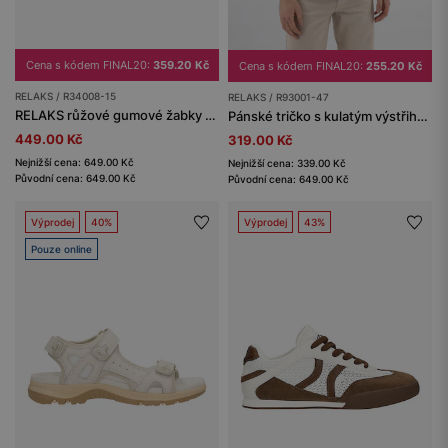
Cena s kódem FINAL20:
359.20 Kč
Cena s kódem FINAL20:
255.20 Kč
RELAKS / R34008-15
RELAKS / R93001-47
RELAKS růžové gumové žabky s plochou podrážkou
Pánské tričko s kulatým výstřihem khaki
449.00 Kč
319.00 Kč
Nejnižší cena: 649.00 Kč
Nejnižší cena: 339.00 Kč
Původní cena: 649.00 Kč
Původní cena: 649.00 Kč
Výprodej
40%
Výprodej
43%
Pouze online