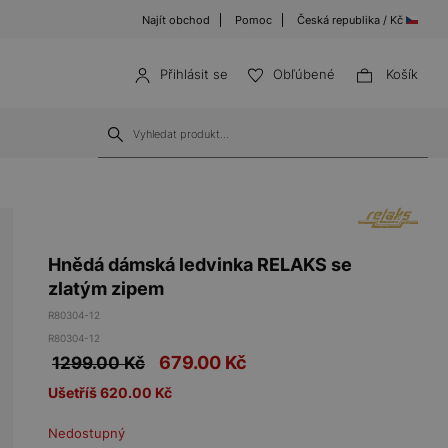
Najít obchod
Pomoc
Česká republika / Kč
Přihlásit se
Obľúbené
Košík
Hnědá dámská ledvinka RELAKS se
zlatým zipem
R80304-12
R80304-12
679.00
Kč
1299.00 Kč
Ušetříš 620.00 Kč
Nedostupný