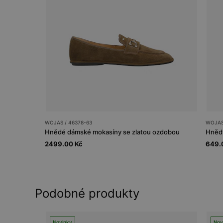
WOJAS / 46378-63
WOJAS
Hnědé dámské mokasíny se zlatou ozdobou
Hnědý
2499.00 Kč
649.
Podobné produkty
Novinky
Nov