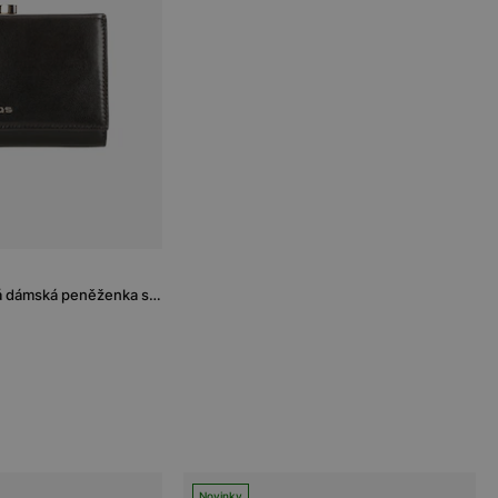
Kožená čokoládově hnědá dámská peněženka se zlatými detaily
Novinky