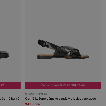
 Kč
Cena s kódem FINAL20:
759.20 Kč
WOJAS / 76071-51
v černé barvě
Černé kožené dámské sandály s lesklou úpravou
949.00 Kč