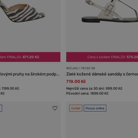
ódem FINAL20:
471.20 Kč
Cena s kódem FINAL20:
575.2
WOJAS / 76130-58
Sandály s černo-béžovými pruhy na širokém podpatku
Zlaté kožené dámské sandály s čern
719.00 Kč
: 1199.00 Kč
Nejnižší cena za 30 dní: 999.00 Kč
 Kč
Původní cena: 1899.00 Kč
e
Outlet
Pouze online