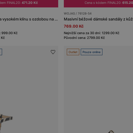
ódem FINAL20:
471.20 Kč
Cena s kódem FINAL20:
615.20
WOJAS / 76128-54
Metalické sandály na vysokém klínu s ozdobou na řemínku
Masivní béžové dámské sandály z ků
769.00 Kč
: 999.00 Kč
Nejnižší cena za 30 dní: 1299.00 Kč
 Kč
Původní cena: 2799.00 Kč
e
Outlet
Pouze online