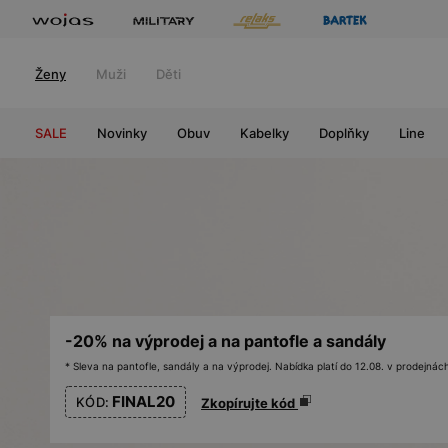
Ženy
Muži
Děti
SALE
Novinky
Obuv
Kabelky
Doplňky
Line
-20% na výprodej a na pantofle a sandály
* Sleva na pantofle, sandály a na výprodej. Nabídka platí do 12.08. v prodejn
FINAL20
KÓD:
Zkopírujte kód