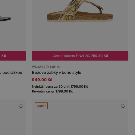
0 Kč
Cena s kódem FINAL20:
759.20 Kč
WOJAS / 74128-14
ou podrážkou
Béžové žabky v boho stylu
949.00 Kč
Nejnižší cena za 30 dní: 1799.00 Kč
Původní cena: 1799.00 Kč
Outlet