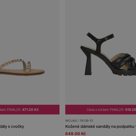
ódem FINAL20:
471.20 Kč
Cena s kódem FINAL20:
519.20
WOJAS / 76139-51
ály s cvočky
Kožené dámské sandály na podpatku 
649.00 Kč