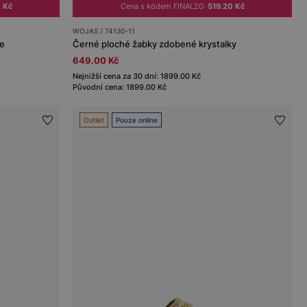
 Kč
Cena s kódem FINAL20:
519.20 Kč
WOJAS / 74130-11
že
Černé ploché žabky zdobené krystalky
649.00 Kč
Nejnižší cena za 30 dní: 1899.00 Kč
Původní cena: 1899.00 Kč
Outlet
Pouze online