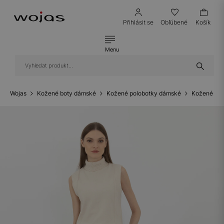
Přihlásit se
Obľúbené
Košík
Menu
Wojas
Kožené boty dámské
Kožené polobotky dámské
Kožené bal