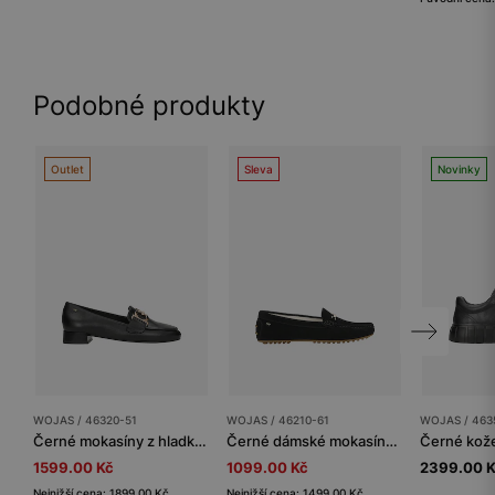
Podobné produkty
Outlet
Sleva
Novinky
WOJAS / 46320-51
WOJAS / 46210-61
WOJAS / 463
Černé mokasíny z hladké kůže se zlatou ozdobou
Černé dámské mokasíny typu car shoes
1599.00 Kč
1099.00 Kč
2399.00 
Nejnižší cena: 1899.00 Kč
Nejnižší cena: 1499.00 Kč