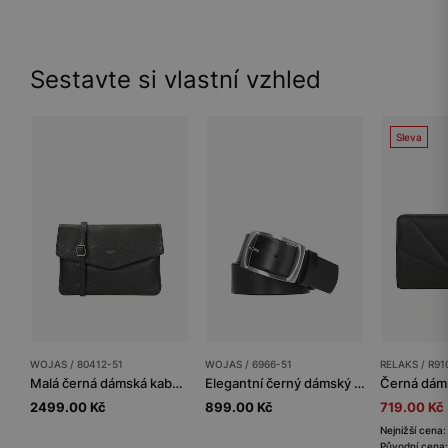
Sestavte si vlastní vzhled
Sleva
WOJAS / 80412-51
WOJAS / 6966-51
RELAKS / R91
Malá černá dámská kabelka z lícové kůže
Elegantní černý dámský pásek z kvalitní kůže
2499.00 Kč
899.00 Kč
719.00 Kč
Nejnižší cena
Původní cena: