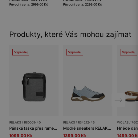
Původní cena: 2999.00 Kč
Původní cena: 2299.00 Kč
Produkty, které Vás mohou zajímat
Výprodej
Výprodej
Výprodej
RELAKS / R80009-40
RELAKS / R34212-46
WOJAS / 760
Pánská taška přes rameno z kůže a textilu RELAKS
Modré sneakers RELAKS s černými vsadkami
1099.00 Kč
1399.00 Kč
1499.00 K