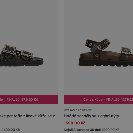
dem FINAL20:
879.20 Kč
Cena s kódem FINAL20:
1279.2
WOJAS / 76263-52
Černé ažurové dámské pantofle z lícové kůže se zlatými přezkami
Hnědé sandály se zlatými nýty
1599.00 Kč
í: 2499.00 Kč
Nejnižší cena za 30 dní: 1999.00 Kč