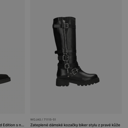
WOJAS / 71115-51
Černé dámské kotníčkové boty Limited Edition s nízkým svrškem
Zateplené dámské kozačky biker stylu z pravé kůže