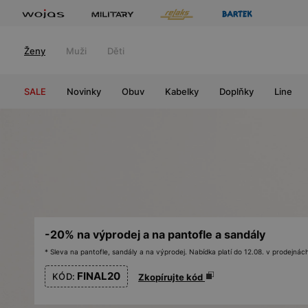
Ženy
Muži
Děti
SALE
Novinky
Obuv
Kabelky
Doplňky
Line
-20% na výprodej a na pantofle a sandály
* Sleva na pantofle, sandály a na výprodej. Nabídka platí do 12.08. v prodejn
FINAL20
KÓD:
Zkopírujte kód