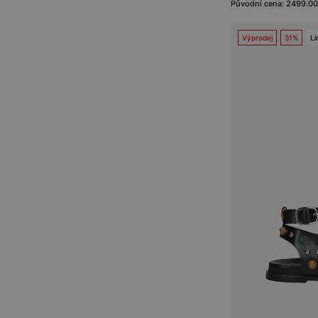
Původní cena: 2499.00
Výprodej
31%
Li