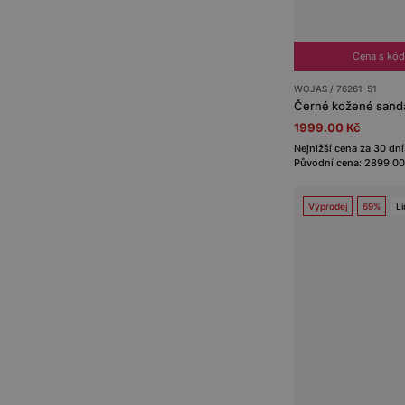
Cena s kó
WOJAS / 76261-51
Černé kožené sandá
1999.00 Kč
Nejnižší cena za 30 dn
Původní cena: 2899.00
Výprodej
69%
Li