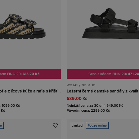
ódem FINAL20:
615.20 Kč
Cena s kódem FINAL20:
471.20
WOJAS / 76104-81
Černé dámské pantofle z lícové kůže a rafie s křišťálovou ozdobou
Ležérní černé dámské sandály z kvalit
589.00 Kč
: 1099.00 Kč
Nejnižší cena za 30 dní: 949.00 Kč
 Kč
Původní cena: 2299.00 Kč
ne
Limited
Pouze online