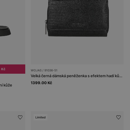
 Kč
WOJAS / 91036-51
Velká černá dámská peněženka s efektem hadí kůže
1399.00 Kč
ní kůže
Limited