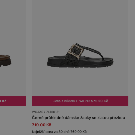
0 Kč
Cena s kódem FINAL20:
575.20 Kč
WOJAS / 74160-51
Černé průhledné dámské žabky se zlatou přezkou
719.00 Kč
Nejnižší cena za 30 dní: 769.00 Kč