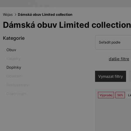
Wojas
Dámská obuv Limited collection
Dámská obuv Limited collection
Kategorie
Seřadit podle
Obuv
Kabelky
ďalšie filtre
Doplnky
Oblečení
Vymazat filtry
Prislusenstvi
Osetrovani
Výprodej
56%
Li