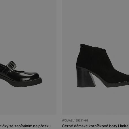
WOJAS / 55311-61
dičky se zapínáním na přezku