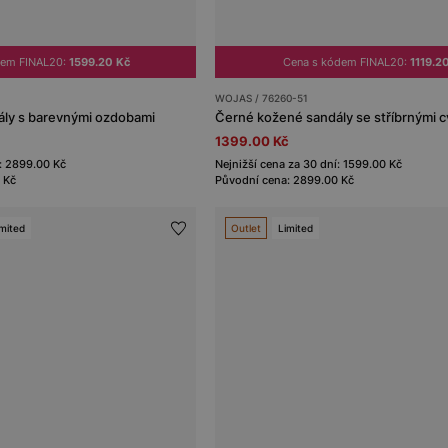
dem FINAL20:
1599.20 Kč
Cena s kódem FINAL20:
1119.2
WOJAS / 76260-51
ly s barevnými ozdobami
Černé kožené sandály se stříbrnými 
1399.00 Kč
í: 2899.00 Kč
Nejnižší cena za 30 dní: 1599.00 Kč
 Kč
Původní cena: 2899.00 Kč
mited
Outlet
Limited