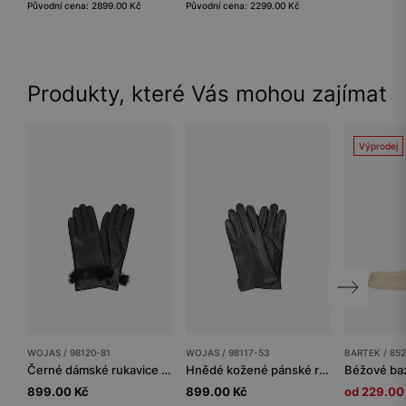
Původní cena: 2899.00 Kč
Původní cena: 2299.00 Kč
Produkty, které Vás mohou zajímat
Výprodej
WOJAS / 98120-81
WOJAS / 98117-53
BARTEK / 85
Černé dámské rukavice s ozdobným lemem a kožešinou
Hnědé kožené pánské rukavice s funkcí dotykové obrazovky
899.00 Kč
899.00 Kč
od 229.00