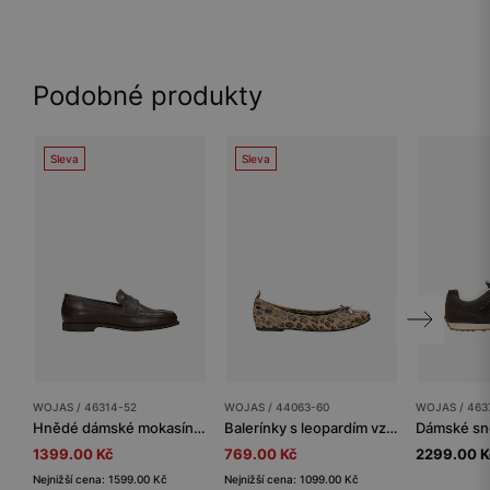
Podobné produkty
Sleva
Sleva
WOJAS / 46314-52
WOJAS / 44063-60
WOJAS / 463
Hnědé dámské mokasíny z přírodní kůže
Balerínky s leopardím vzorem a jemnou mašlí
1399.00 Kč
769.00 Kč
2299.00 K
Nejnižší cena: 1599.00 Kč
Nejnižší cena: 1099.00 Kč