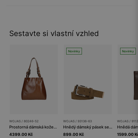
Sestavte si vlastní vzhled
Novinky
Novinky
WOJAS / 80246-52
WOJAS / 93136-63
WOJAS / 911
Prostorná dámská kožená kabelka v hnědé barvě
Hnědý dámský pásek se zlatou přezkou
4399.00 Kč
899.00 Kč
1599.00 K