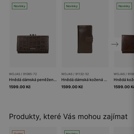
Novinky
Novinky
Novinky
WOJAS / 91085-72
WOJAS / 91132-52
WOJAS / 910
Hnědá dámská peněženka s krokodýlím vzorem
Hnědá dámská kožená peněženka zapínaná na cvočkový uzávěr
1599.00 Kč
1599.00 Kč
1599.00 K
Produkty, které Vás mohou zajímat
Outlet
Novinky