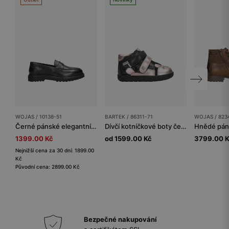
WOJAS / 10138-51
BARTEK / 86311-71
WOJAS / 823
Černé pánské elegantní polobotky z hladké kůže
Dívčí kotníčkové boty černé se stříbrno-růžovými prvky BARTEK 86311-71
1399.00 Kč
od 1599.00 Kč
3799.00 
Nejnižší cena za 30 dní: 1899.00
Kč
Původní cena: 2899.00 Kč
Bezpečné nakupování