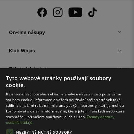
On-line nákupy
Klub Wojas
Zákaznická zóna
Tyto webové stránky používají soubory
cookie.
Společnost Wojas
K personalizaci obsahu, reklam a analýze návštěvnosti používáme
soubory cookie. Informace o vašem používání našich stránek také
Rady
sdílíme s našimi reklamními a analytickými partnery, kteří je mohou
kombinovat s dalšími informacemi, které jste jim poskytli nebo které
shromáždili při vašem používání jejich služeb.
Zásady ochrany
osobních údajů
NEZBYTNĚ NUTNÉ SOUBORY