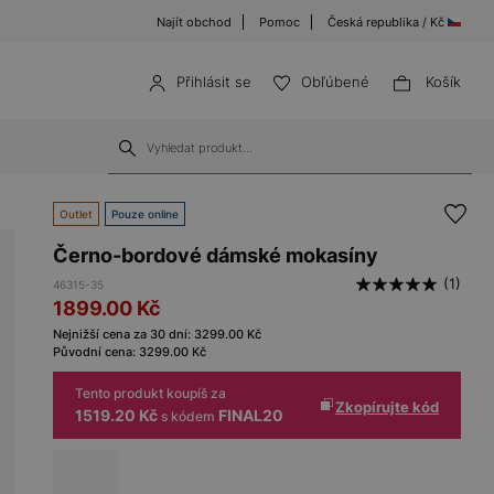
Najít obchod
Pomoc
Česká republika / Kč
Přihlásit se
Obľúbené
Košík
Outlet
Pouze online
Černo-bordové dámské mokasíny
(1)
46315-35
1899.00
Kč
Nejnižší cena za 30 dní:
3299.00
Kč
Původní cena:
3299.00
Kč
Tento produkt koupíš za
Zkopírujte kód
1519.20 Kč
FINAL20
s kódem