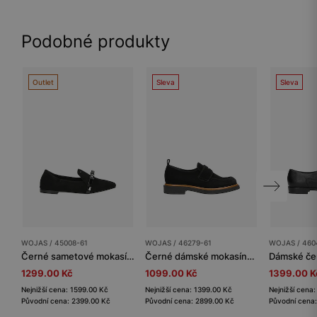
Podobné produkty
Outlet
Sleva
Sleva
WOJAS / 45008-61
WOJAS / 46279-61
WOJAS / 460
Černé sametové mokasíny s lakovanou mašlí
Černé dámské mokasíny penny loafers v casual stylu
1299.00 Kč
1099.00 Kč
1399.00 K
Nejnižší cena: 1599.00 Kč
Nejnižší cena: 1399.00 Kč
Nejnižší cena
Původní cena: 2399.00 Kč
Původní cena: 2899.00 Kč
Původní cena