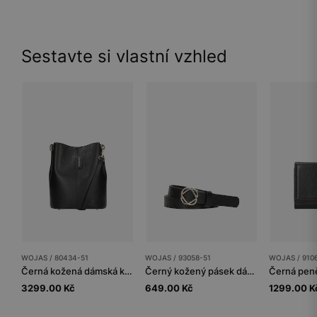
Sestavte si vlastní vzhled
WOJAS / 80434-51
WOJAS / 93058-51
WOJAS / 910
Černá kožená dámská kabelka ve stylu bucket bag
Černý kožený pásek dámský se zlatou sponou
3299.00 Kč
649.00 Kč
1299.00 K