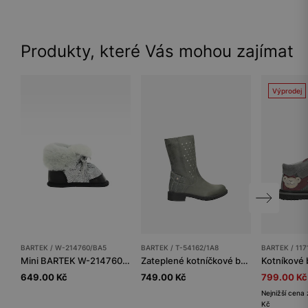
Produkty, které Vás mohou zajímat
Výprodej
BARTEK / W-214760/BA5
BARTEK / T-54162/1A8
BARTEK / 11
Mini BARTEK W-214760/BA5, pro dívky, černostříbrné
Zateplené kotníčkové boty BARTEK T-54162/1A8, pro dívky, šedé
649.00 Kč
749.00 Kč
799.00 Kč
Nejnižší cena 
Kč