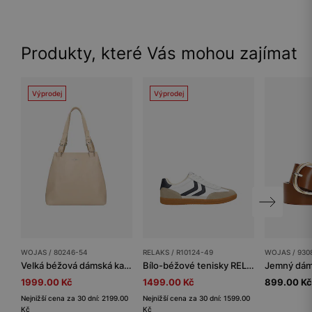
Produkty, které Vás mohou zajímat
Výprodej
Výprodej
WOJAS / 80246-54
RELAKS / R10124-49
WOJAS / 930
Velká béžová dámská kabelka z lícové kůže
Bílo-béžové tenisky RELAKS
1999.00 Kč
1499.00 Kč
899.00 Kč
Nejnižší cena za 30 dní: 2199.00
Nejnižší cena za 30 dní: 1599.00
Kč
Kč