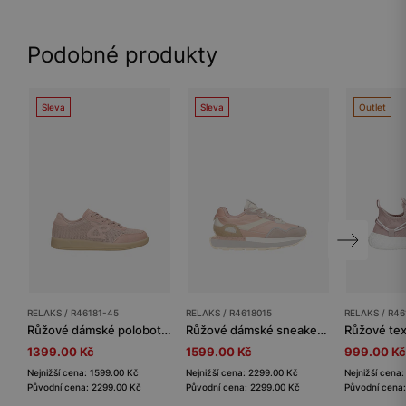
Podobné produkty
Sleva
Sleva
Outlet
RELAKS / R46181-45
RELAKS / R4618015
RELAKS / R46
Růžové dámské polobotky z pleteného materiálu RELAKS
Růžové dámské sneakers RELAKS
1399.00 Kč
1599.00 Kč
999.00 Kč
Nejnižší cena: 1599.00 Kč
Nejnižší cena: 2299.00 Kč
Nejnižší cena
Původní cena: 2299.00 Kč
Původní cena: 2299.00 Kč
Původní cena: