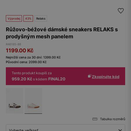
Výprodej
43%
Relaks
Růžovo-béžové dámské sneakers RELAKS s
prodyšným mesh panelem
R46185-88
1199.00
Kč
Nejnižší cena za 30 dní:
1399.00
Kč
Původní cena:
2099.00
Kč
Tento produkt koupíš za
Zkopírujte kód
959.20 Kč
FINAL20
s kódem
Tabulka rozměrů
Vyberte veľkosť