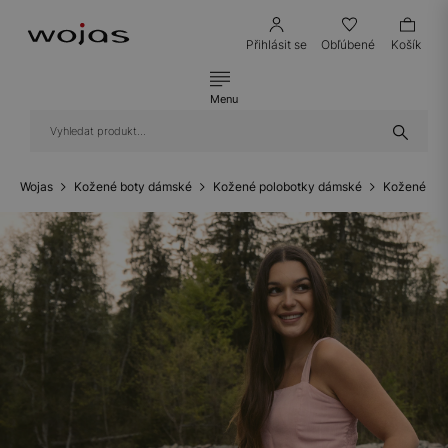
Přihlásit se
Obľúbené
Košík
Menu
Wojas
Kožené boty dámské
Kožené polobotky dámské
Kožené ten