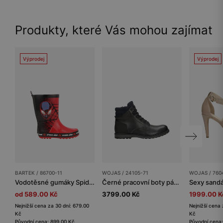
Produkty, které Vás mohou zajímat
Výprodej
Výprodej
BARTEK / 86700-11
WOJAS / 24105-71
WOJAS / 760
Vodotěsné gumáky Spider-Man pro kluky BARTEK 86700-11
Černé pracovní boty pánské s tmavě modrou vložkou
od 589.00 Kč
3799.00 Kč
1999.00 K
Nejnižší cena za 30 dní: 679.00
Nejnižší cena 
Kč
Kč
Původní cena: 899.00 Kč
Původní cena