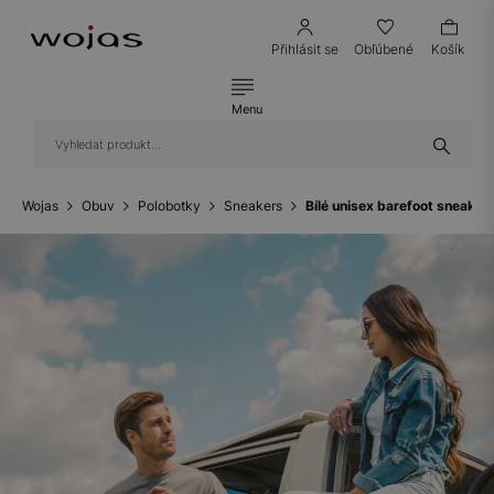
Přihlásit se
Obľúbené
Košík
Menu
Wojas
Obuv
Polobotky
Sneakers
Bílé unisex barefoot sneak