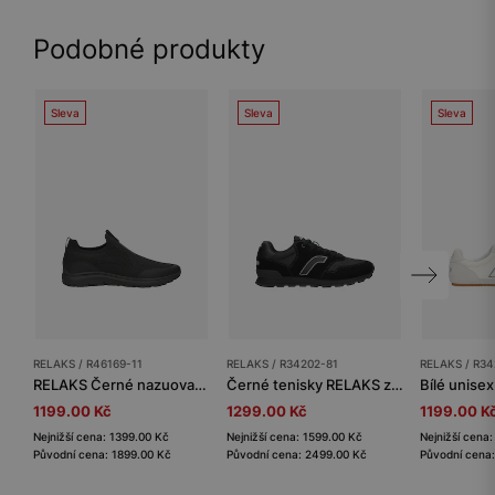
Podobné produkty
Sleva
Sleva
Sleva
RELAKS / R46169-11
RELAKS / R34202-81
RELAKS / R34
RELAKS Černé nazuovací tenisky se síťovinou
Černé tenisky RELAKS z textilního materiálu a semiše
1199.00 Kč
1299.00 Kč
1199.00 K
Nejnižší cena: 1399.00 Kč
Nejnižší cena: 1599.00 Kč
Nejnižší cena
Původní cena: 1899.00 Kč
Původní cena: 2499.00 Kč
Původní cena