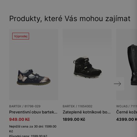
Produkty, které Vás mohou zajímat
Výprodej
BARTEK / 81798-029
BARTEK / 11654002
WOJAS / 7111
Preventivní obuv bartek baby BARTEK 81798-029, pro holčičky, tmavě modro-zlatá
Zateplené kotníkové boty BARTEK 11654002, černé
949.00 Kč
1899.00 Kč
4399.00 
Nejnižší cena za 30 dní: 1599.00
Kč
Původní cena: 1599.00 Kč