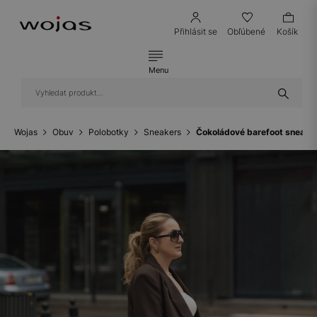
Přihlásit se
Obľúbené
Košík
Menu
Wojas
Obuv
Polobotky
Sneakers
Čokoládové barefoot sneak