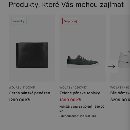
Produkty, které Vás mohou zajímat
Novinky
Výprodej
WOJAS / 91003-51
WOJAS / 10247-57
WOJAS / 462
Černá pánská peněženka z hladké kůže
Zelené pánské tenisky na bílé podrážce
1299.00 Kč
1399.00 Kč
3299.00 
Nejnižší cena za 30 dní: 1599.00
Kč
Původní cena: 2999.00 Kč