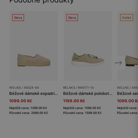
Sleva
Sleva
Outlet
WOJAS / 46324-64
RELAKS / R46171-14
WOJAS / 440
Béžové dámské espadrilky na platformě
Béžové dámské polobotky RELAKS z materiálu MicroPOLYtex
1099.00 Kč
1199.00 Kč
1099.00 K
Nejnižší cena: 1399.00 Kč
Nejnižší cena: 1599.00 Kč
Nejnižší cena
Původní cena: 2099.00 Kč
Původní cena: 1599.00 Kč
Původní cena