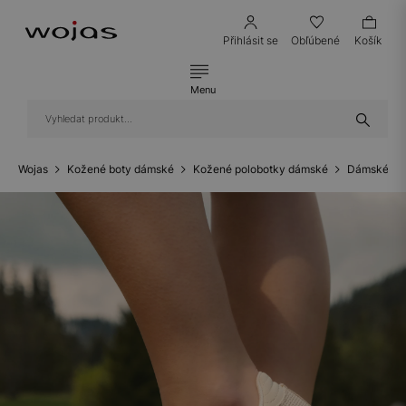
Přihlásit se
Obľúbené
Košík
Menu
Wojas
Kožené boty dámské
Kožené polobotky dámské
Dámské ko