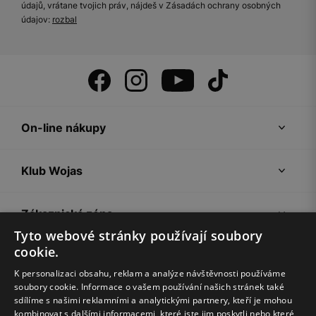
údajů, vrátane tvojich práv, nájdeš v Zásadách ochrany osobných
údajov:
rozbal
On-line nákupy
Klub Wojas
Zákaznická zóna
Tyto webové stránky používají soubory
cookie.
Společnost Wojas
K personalizaci obsahu, reklam a analýze návštěvnosti používáme
soubory cookie. Informace o vašem používání našich stránek také
Rady
sdílíme s našimi reklamními a analytickými partnery, kteří je mohou
kombinovat s dalšími informacemi, které jste jim poskytli nebo které