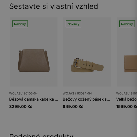
Sestavte si vlastní vzhled
Novinky
Novinky
Novinky
WOJAS / 80106-54
WOJAS / 93084-54
WOJAS / 910
Béžová dámská kabelka z lícové kůže
Béžový kožený pásek se zlatou sponou
3299.00 Kč
649.00 Kč
1599.00 K
Podobné produkty