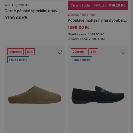
WOJAS / 998-41
Cena s kódem FINAL20:
1119.20 Kč
Černé pánské speciální obuv
WOJAS / 10191-60
3799.00 Kč
Popelavé mokasíny na dvoubarevné podrážce
1399.00 Kč
Nejnižší cena: 1599.00 Kč
Původní cena: 2399.00 Kč
Výprodej
58%
Výprodej
42%
Pouze online
Pouze online