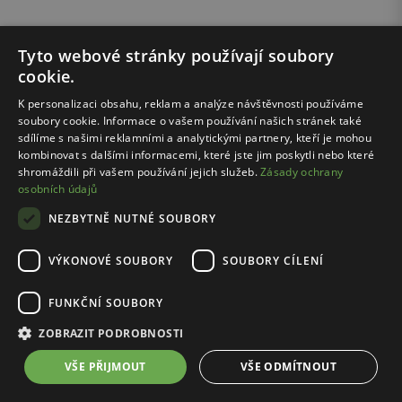
Tyto webové stránky používají soubory
1
3
cookie.
K personalizaci obsahu, reklam a analýze návštěvnosti používáme
soubory cookie. Informace o vašem používání našich stránek také
sdílíme s našimi reklamními a analytickými partnery, kteří je mohou
kombinovat s dalšími informacemi, které jste jim poskytli nebo které
Bezpečné nakupování
shromáždili při vašem používání jejich služeb.
Zásady ochrany
s certifikátem SSL
osobních údajů
NEZBYTNĚ NUTNÉ SOUBORY
Doprava zdarma
nad 500 Kč
VÝKONOVÉ SOUBORY
SOUBORY CÍLENÍ
30 dní
na vrácení
FUNKČNÍ SOUBORY
ZOBRAZIT PODROBNOSTI
4.8
/
5
VŠE PŘIJMOUT
VŠE ODMÍTNOUT
124313
recenzí