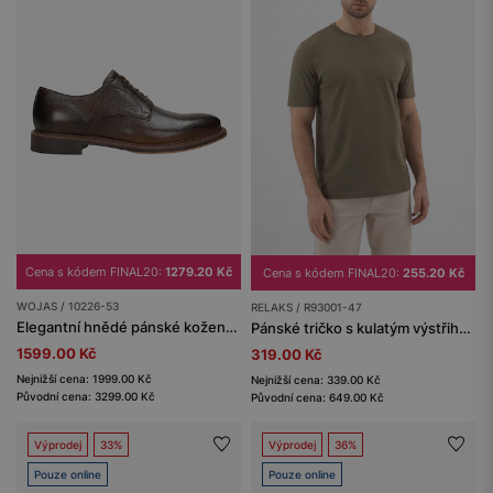
Cena s kódem FINAL20:
1279.20 Kč
Cena s kódem FINAL20:
255.20 Kč
WOJAS / 10226-53
RELAKS / R93001-47
Elegantní hnědé pánské kožené polobotky
Pánské tričko s kulatým výstřihem khaki
1599.00 Kč
319.00 Kč
Nejnižší cena: 1999.00 Kč
Nejnižší cena: 339.00 Kč
Původní cena: 3299.00 Kč
Původní cena: 649.00 Kč
Výprodej
33%
Výprodej
36%
Pouze online
Pouze online