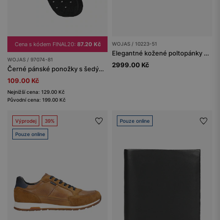
Cena s kódem FINAL20:
87.20 Kč
WOJAS / 10223-51
Elegantné kožené poltopánky s ozdobným šitím
WOJAS / 97074-81
2999.00 Kč
Černé pánské ponožky s šedými puntíky
109.00 Kč
Nejnižší cena: 129.00 Kč
Původní cena: 199.00 Kč
Výprodej
39%
Pouze online
Pouze online