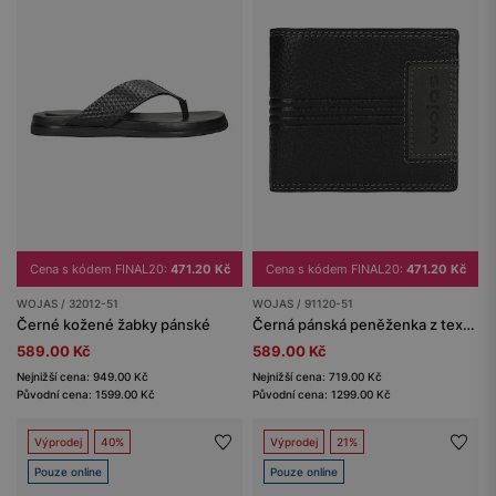
Cena s kódem FINAL20:
471.20 Kč
Cena s kódem FINAL20:
471.20 Kč
WOJAS / 32012-51
WOJAS / 91120-51
Černé kožené žabky pánské
Černá pánská peněženka z texturované kůže
589.00 Kč
589.00 Kč
Nejnižší cena: 949.00 Kč
Nejnižší cena: 719.00 Kč
Původní cena: 1599.00 Kč
Původní cena: 1299.00 Kč
Výprodej
40%
Výprodej
21%
Pouze online
Pouze online