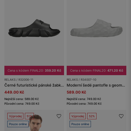
Cena s kódem FINAL20:
359.20 Kč
Cena s kódem FINAL20:
471.20 Kč
RELAKS / R32006-11
RELAKS / R34007-10
Černé futuristické pánské žabky RELAKS
Moderní šedé pantofle s geometrickou strukturou RELAKS R34007-10
449.00 Kč
589.00 Kč
Nejnižší cena: 589.00 Kč
Nejnižší cena: 749.00 Kč
Původní cena: 749.00 Kč
Původní cena: 749.00 Kč
Výprodej
51%
Výprodej
52%
Pouze online
Pouze online