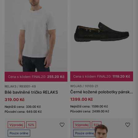
Cena s kódem FINAL20:
1119.20 Kč
Cena s kódem FINAL20:
255.20 Kč
WOJAS / 10103-21
RELAKS / R93001-49
Černé kožené polobotky pánské s perforací
Bílé bavlněné tričko RELAKS
1399.00 Kč
319.00 Kč
Nejnižší cena: 1599.00 Kč
Nejnižší cena: 339.00 Kč
Původní cena: 2499.00 Kč
Původní cena: 649.00 Kč
Výprodej
52%
Výprodej
51%
Pouze online
Pouze online