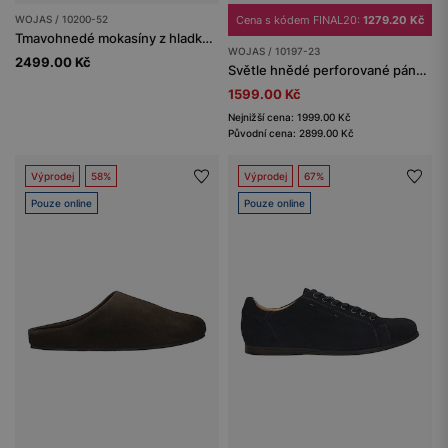
WOJAS / 10200-52
Cena s kódem FINAL20:
1279.20 Kč
Tmavohnedé mokasíny z hladkej kože
WOJAS / 10197-23
2499.00 Kč
Světle hnědé perforované pánské tenisky z nubuku
1599.00 Kč
Nejnižší cena: 1999.00 Kč
Původní cena: 2899.00 Kč
Výprodej
58%
Výprodej
67%
Pouze online
Pouze online