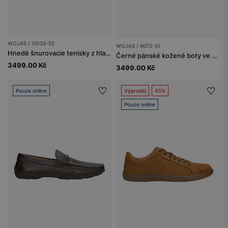
WOJAS / 10133-52
WOJAS / 9072-51
Hnedé šnurovacie tenisky z hladkej kože
Černé pánské kožené boty ve stylu oxfordek
3499.00 Kč
3499.00 Kč
Pouze online
Výprodej
45%
Pouze online