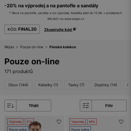
-20% na výprodej a na pantofle a sandály
* Sleva na pantofle, sandály a na výprodej. Nabídka platí do 12.08. v prodejnách
WOJAS i na www.wojas.cz
FINAL20
KÓD:
Zkopírujte kód
Wojas
Pouze on-line
Pánská kolekce
Pouze on-line
171 produktů
Obuv (144)
Kabelky (1)
Tasky (7)
Doplnky (14)
Ob
Třídit
Filtr
Výprodej
51%
Výprodej
60%
Pouze online
Pouze online