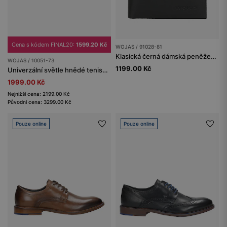
Cena s kódem FINAL20:
1599.20 Kč
WOJAS / 91028-81
Klasická černá dámská peněženka z hladké kůže
WOJAS / 10051-73
1199.00 Kč
Univerzální světle hnědé tenisky s modrými akcenty
1999.00 Kč
Nejnižší cena: 2199.00 Kč
Původní cena: 3299.00 Kč
Pouze online
Pouze online