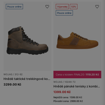
Pouze online
Výprodej
53%
Pouze online
WOJAS / 312-92
Cena s kódem FINAL20:
1119.20 Kč
Hnědé taktické trekkingové kotníkové boty s membránou Sympatex
WOJAS / 10246-72
3299.00 Kč
Hnědé pánské tenisky z kombinované kůže
1399.00 Kč
Nejnižší cena: 1599.00 Kč
Původní cena: 2999.00 Kč