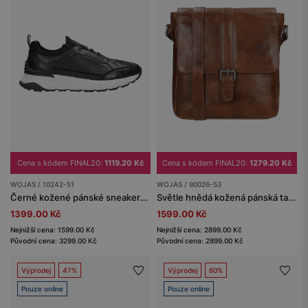
Cena s kódem FINAL20:
1119.20 Kč
Cena s kódem FINAL20:
1279.20 Kč
WOJAS / 10242-51
WOJAS / 90026-53
Černé kožené pánské sneakery s bílou podrážkou
Světle hnědá kožená pánská taška přes rameno
1399.00 Kč
1599.00 Kč
Nejnižší cena: 1599.00 Kč
Nejnižší cena: 2899.00 Kč
Původní cena: 3299.00 Kč
Původní cena: 2899.00 Kč
Výprodej
47%
Výprodej
60%
Pouze online
Pouze online