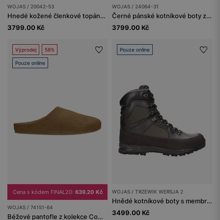
WOJAS / 20042-53
WOJAS / 24064-31
Hnedé kožené členkové topánky s ozdobným brogovaním
Černé pánské kotníkové boty z lakované kůže
3799.00 Kč
3799.00 Kč
Výprodej
58%
Pouze online
Pouze online
Cena s kódem FINAL20:
639.20 Kč
WOJAS / TRZEWIK WERSJA 2
Hnědé kotníkové boty s membránou Sympatex, odolné proti propíchnutí podrážky a promokání.
WOJAS / 74151-64
3499.00 Kč
Béžové pantofle z kolekce Comfort z velurové štípané kůže