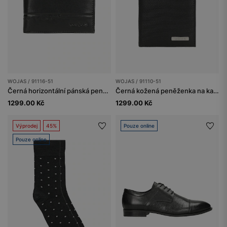
WOJAS / 91116-51
WOJAS / 91110-51
Černá horizontální pánská peněženka na karty a mince
Černá kožená peněženka na karty
1299.00 Kč
1299.00 Kč
Výprodej
45%
Pouze online
Pouze online