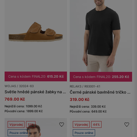
Cena s kódem FINAL20:
615.20 Kč
Cena s kódem FINAL20:
255.20 Kč
WOJAS / 32024-63
RELAKS / R93001-41
Světle hnědé pánské žabky na korkové podešvi se suchými zipy
Černé pánské bavlněné tričko RELAKS
769.00 Kč
319.00 Kč
Nejnižší cena: 1099.00 Kč
Nejnižší cena: 339.00 Kč
Původní cena: 1899.00 Kč
Původní cena: 649.00 Kč
Výprodej
51%
Výprodej
44%
Pouze online
Pouze online