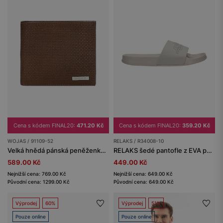
Cena s kódem FINAL20:
471.20 Kč
Cena s kódem FINAL20:
359.20 Kč
WOJAS / 91109-52
RELAKS / R34008-10
Velká hnědá pánská peněženka z reliéfní kůže
RELAKS šedé pantofle z EVA pěny
589.00 Kč
449.00 Kč
Nejnižší cena: 769.00 Kč
Nejnižší cena: 649.00 Kč
Původní cena: 1299.00 Kč
Původní cena: 649.00 Kč
Výprodej
60%
Výprodej
51%
Pouze online
Pouze online