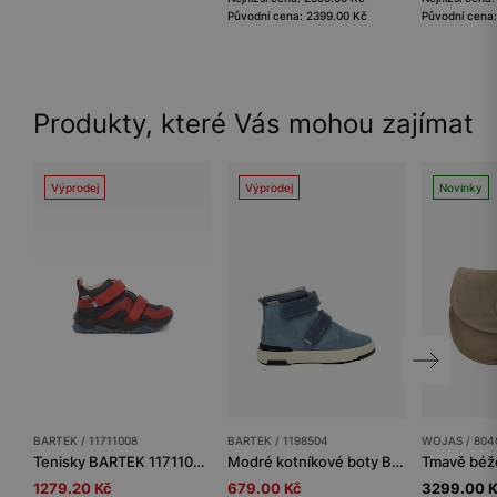
Původní cena: 2399.00 Kč
Původní cena
Produkty, které Vás mohou zajímat
Výprodej
Výprodej
Novinky
BARTEK / 11711008
BARTEK / 1198504
WOJAS / 804
Tenisky BARTEK 11711008, pro kluky, tmavě modro-červené
Modré kotníkové boty BARTEK z pravé kůže 1198504
1279.20 Kč
679.00 Kč
3299.00 