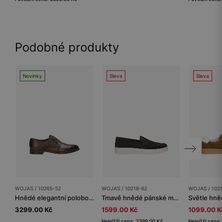
Podobné produkty
Novinky
Sleva
Sleva
WOJAS / 10265-52
WOJAS / 10218-62
WOJAS / 102
Hnědé elegantní polobotky typu monk
Tmavě hnědé pánské mokasíny na bílé podrážce
3299.00 Kč
1599.00 Kč
1099.00 K
Nejnižší cena: 2399.00 Kč
Nejnižší cena