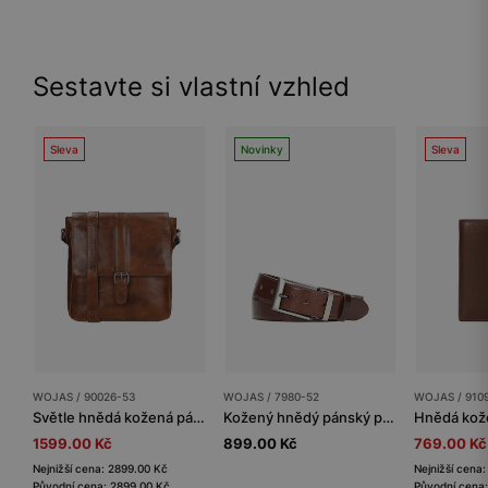
Sestavte si vlastní vzhled
Sleva
Novinky
Sleva
WOJAS / 90026-53
WOJAS / 7980-52
WOJAS / 910
Světle hnědá kožená pánská taška přes rameno
Kožený hnědý pánský pásek
1599.00 Kč
899.00 Kč
769.00 Kč
Nejnižší cena: 2899.00 Kč
Nejnižší cena
Původní cena: 2899.00 Kč
Původní cena: