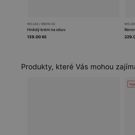
WOJAS / 99016-02
WOJAS 
Hnědý krém na obuv
Renov
139.00 Kč
229.
Produkty, které Vás mohou zajím
Výp