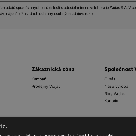
h údajů spracúvaných v súvislosti s odosielaním newslettera je Wojas S.A. Více
práv, nájdeš v Zásadách ochrany osobných údajov:
rozbal
Zákaznická zóna
Společnost
Kampaň
O nás
Prodejny Wojas
Naše výroba
Blog Wojas
b
Kontakt
ie.
oubory cookie. Informace o vašem používání našich stránek také