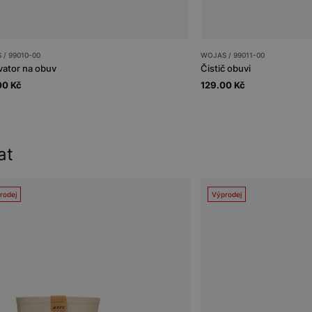
/ 99010-00
WOJAS / 99011-00
ator na obuv
Čistič obuvi
00 Kč
129.00 Kč
at
rodej
Výprodej