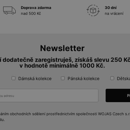
Doprava zdarma
30 dní
nad 500 Kč
na vrácení
Newsletter
 dodatečně zaregistruješ, získáš slevu 250 K
v hodnotě minimálně 1000 Kč.
Dámská kolekce
Pánská kolekce
Dětsk
láním obchodních sdělení prostřednictvím společnosti WOJAS Czech s.r.o
lu.