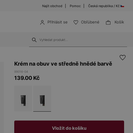
Najít obchod
Pomoc
Česká republika / Kč
Přihlásit se
Obľúbené
Košík
Krém na obuv ve středně hnědé barvě
99016-04
139.00
Kč
Vložit do košíku