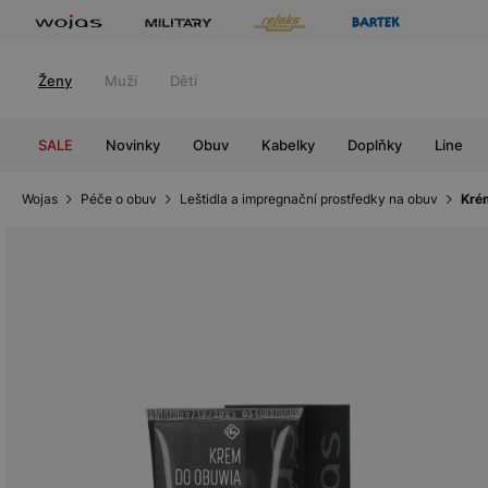
Ženy
Muži
Děti
SALE
Novinky
Obuv
Kabelky
Doplňky
Line
Wojas
Péče o obuv
Leštidla a impregnační prostředky na obuv
Kré