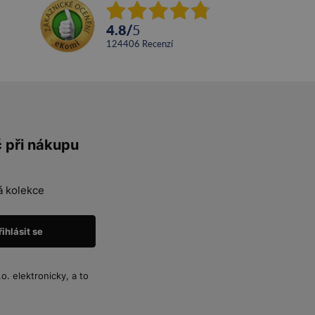
4.8
/
5
124406
recenzí
č při nákupu
á kolekce
. elektronicky, a to