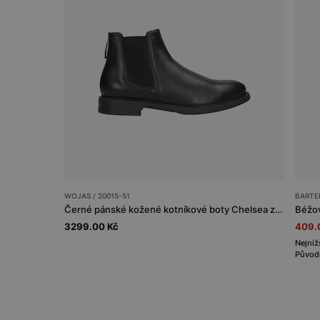
WOJAS / 20015-51
BARTEK
Černé pánské kožené kotníkové boty Chelsea z hladké kůže
Béžo
3299.00 Kč
409.
Nejniž
Původn