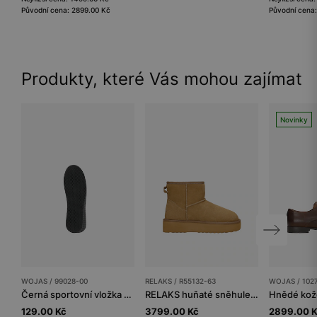
Původní cena: 2899.00 Kč
Původní cena
Produkty, které Vás mohou zajímat
Novinky
WOJAS / 99028-00
RELAKS / R55132-63
WOJAS / 102
Černá sportovní vložka s aktivním uhlím
RELAKS huňaté sněhule s merino vlnou
129.00 Kč
3799.00 Kč
2899.00 