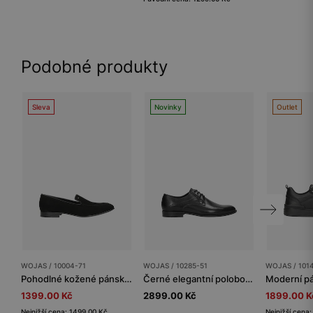
Podobné produkty
Sleva
Novinky
Outlet
WOJAS / 10004-71
WOJAS / 10285-51
WOJAS / 101
Pohodlné kožené pánské polobotky černé s širokým podpatkem
Černé elegantní polobotky pánské z lícové kůže
1399.00 Kč
2899.00 Kč
1899.00 K
Nejnižší cena: 1499.00 Kč
Nejnižší cena