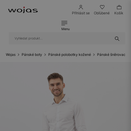
Přihlásit se
Obľúbené
Košík
Menu
Wojas
Pánské boty
Pánské polobotky kožené
Pánské šněrovací p