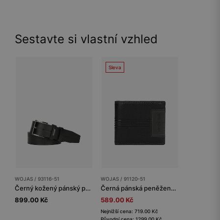
Sestavte si vlastní vzhled
Sleva
WOJAS / 93116-51
WOJAS / 91120-51
Černý kožený pánský pásek s ražením
Černá pánská peněženka z texturované kůže
899.00 Kč
589.00 Kč
Nejnižší cena: 719.00 Kč
Původní cena: 1299.00 Kč