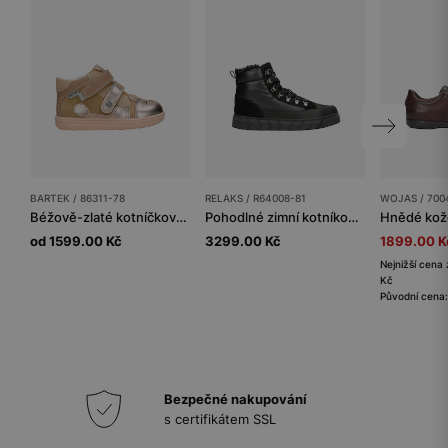
BARTEK / 86311-78
RELAKS / R64008-81
WOJAS / 700
Béžově-zlaté kotníčkové boty pro dívky s motivem kočičky BARTEK 86311-78
Pohodlné zimní kotníkové boty dámské RELAKS z černé kůže
od 1599.00 Kč
3299.00 Kč
1899.00 K
Nejnižší cena 
Kč
Původní cena
Bezpečné nakupování
s certifikátem SSL