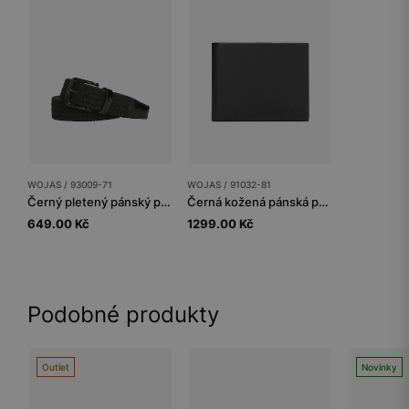
WOJAS / 93009-71
WOJAS / 91032-81
Černý pletený pánský pásek s koženými prvky
Černá kožená pánská peněženka na šířku
649.00 Kč
1299.00 Kč
Podobné produkty
Outlet
Novinky