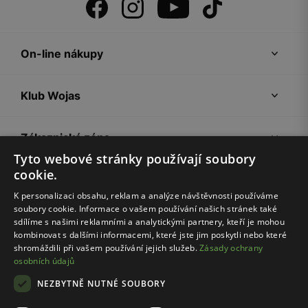
On-line nákupy
Klub Wojas
Zákaznická zóna
Tyto webové stránky používají soubory
cookie.
Společnost Wojas
K personalizaci obsahu, reklam a analýze návštěvnosti používáme
soubory cookie. Informace o vašem používání našich stránek také
Rady
sdílíme s našimi reklamními a analytickými partnery, kteří je mohou
kombinovat s dalšími informacemi, které jste jim poskytli nebo které
shromáždili při vašem používání jejich služeb.
Zásady ochrany
osobních údajů
NEZBYTNĚ NUTNÉ SOUBORY