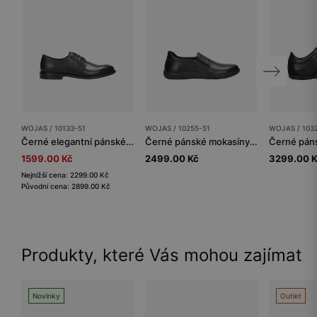
WOJAS / 10133-51
WOJAS / 10255-51
WOJAS / 103
Černé elegantní pánské šněrovací polobotky
Černé pánské mokasíny z lícové kůže
1599.00 Kč
2499.00 Kč
3299.00 
Nejnižší cena: 2299.00 Kč
Původní cena: 2899.00 Kč
Produkty, které Vás mohou zajímat
Novinky
Outlet