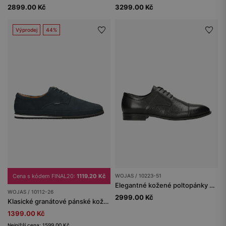
2899.00 Kč
3299.00 Kč
Výprodej
44%
Cena s kódem FINAL20:
1119.20 Kč
WOJAS / 10223-51
Elegantné kožené poltopánky s ozdobným šitím
WOJAS / 10112-26
2999.00 Kč
Klasické granátové pánské kožené boty z nubuku
1399.00 Kč
Nejnižší cena: 1599.00 Kč