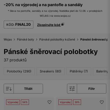
-20% na výprodej a na pantofle a sandály
* Sleva na pantofle, sandály a na výprodej. Nabídka platí do 12.08. v prodejnách
WOJAS i na www.wojas.cz
FINAL20
KÓD:
Zkopírujte kód
Wojas
Pánské boty
Pánské polobotky kožené
Pánské šněrovací po
Pánské šněrovací polobotky
37 produktů
Polobotky (290)
Sneakers (80)
Plátěnky (7)
Baleríny 
Třídit
Filtr
Výprodej
54%
Výprodej
30%