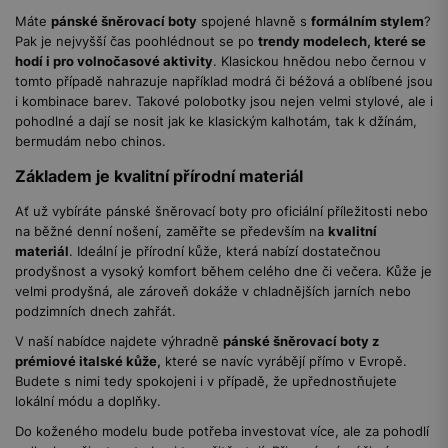
Máte
pánské šněrovací boty
spojené hlavně s
formálním stylem
?
Pak je nejvyšší čas poohlédnout se po
trendy modelech, které se
hodí i pro volnočasové aktivity
. Klasickou hnědou nebo černou v
tomto případě nahrazuje například modrá či béžová a oblíbené jsou
i kombinace barev. Takové polobotky jsou nejen velmi stylové, ale i
pohodlné a dají se nosit jak ke klasickým kalhotám, tak k džínám,
bermudám nebo chinos.
Základem je kvalitní přírodní materiál
Ať už vybíráte pánské šněrovací boty pro oficiální příležitosti nebo
na běžné denní nošení, zaměřte se především na
kvalitní
materiál
. Ideální je přírodní kůže, která nabízí dostatečnou
prodyšnost a vysoký komfort během celého dne či večera. Kůže je
velmi prodyšná, ale zároveň dokáže v chladnějších jarních nebo
podzimních dnech zahřát.
V naší nabídce najdete výhradně
pánské šněrovací boty z
prémiové italské kůže,
které se navíc vyrábějí přímo v Evropě.
Budete s nimi tedy spokojeni i v případě, že upřednostňujete
lokální módu a doplňky.
Do koženého modelu bude potřeba investovat více, ale za pohodlí