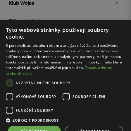
Klub Wojas
Zákaznická zóna
Tyto webové stránky používají soubory
cookie.
Společnost Wojas
K personalizaci obsahu, reklam a analýze návštěvnosti používáme
soubory cookie. Informace o vašem používání našich stránek také
Rady
sdílíme s našimi reklamními a analytickými partnery, kteří je mohou
kombinovat s dalšími informacemi, které jste jim poskytli nebo které
shromáždili při vašem používání jejich služeb.
Zásady ochrany
osobních údajů
NEZBYTNĚ NUTNÉ SOUBORY
VÝKONOVÉ SOUBORY
SOUBORY CÍLENÍ
Pravidla e-shopu
Zásady ochrany osobních údajů
FUNKČNÍ SOUBORY
Nastavení cookies
ZOBRAZIT PODROBNOSTI
© Wojas 2026