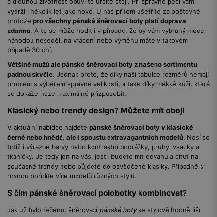
a dlouhou životnost obuvi to určitě stojí. Při správné péči vám
vydrží i několik let jako nové. U nás přitom ušetříte za poštovné,
protože
pro všechny pánské šněrovací boty platí doprava
zdarma
. A to se může hodit i v případě, že by vám vybraný model
náhodou neseděl, na vrácení nebo výměnu máte v takovém
případě 30 dní.
Většině mužů ale pánské šněrovací boty z našeho sortimentu
padnou skvěle
. Jednak proto, že díky naší tabulce rozměrů nemají
problém s výběrem správné velikosti, a také díky měkké kůži, která
se dokáže noze maximálně přizpůsobit.
Klasický nebo trendy design? Můžete mít obojí
V aktuální nabídce najdete
pánské šněrovací boty v klasické
černé nebo hnědé, ale i spoustu extravagantních modelů
. Nosí se
totiž i výrazné barvy nebo kontrastní podrážky, pruhy, vsadky a
tkaničky. Je tedy jen na vás, jestli budete mít odvahu a chuť na
současné trendy nebo půjdete do osvědčené klasiky. Případně si
rovnou pořídíte více modelů různých stylů.
S čím pánské šněrovací polobotky kombinovat?
Jak už bylo řečeno, šněrovací
pánské boty
se stylově hodně liší,