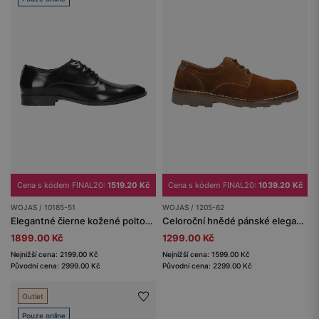
Cena s kódem FINAL20:
1519.20 Kč
Cena s kódem FINAL20:
1039.20 Kč
WOJAS / 10185-51
WOJAS / 1205-62
Elegantné čierne kožené poltopánky
Celoroční hnědé pánské elegantní boty z velurové kůže
1899.00 Kč
1299.00 Kč
Nejnižší cena: 2199.00 Kč
Nejnižší cena: 1599.00 Kč
Původní cena: 2999.00 Kč
Původní cena: 2299.00 Kč
Outlet
Pouze online