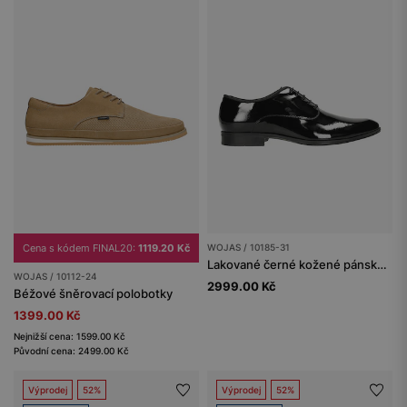
Cena s kódem FINAL20:
1119.20 Kč
WOJAS / 10185-31
Lakované černé kožené pánské elegantní boty s podpatkem
WOJAS / 10112-24
2999.00 Kč
Béžové šněrovací polobotky
1399.00 Kč
Nejnižší cena: 1599.00 Kč
Původní cena: 2499.00 Kč
Výprodej
52%
Výprodej
52%