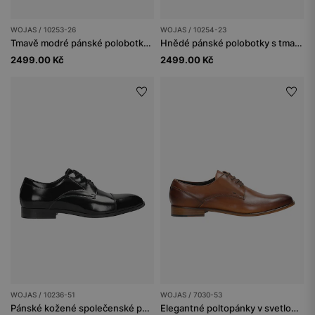
WOJAS / 10253-26
WOJAS / 10254-23
Tmavě modré pánské polobotky z nubuku s hnědými doplňky
Hnědé pánské polobotky s tmavě modrou vložkou na patě
2499.00 Kč
2499.00 Kč
WOJAS / 10236-51
WOJAS / 7030-53
Pánské kožené společenské polobotky
Elegantné poltopánky v svetlohnedej farbe