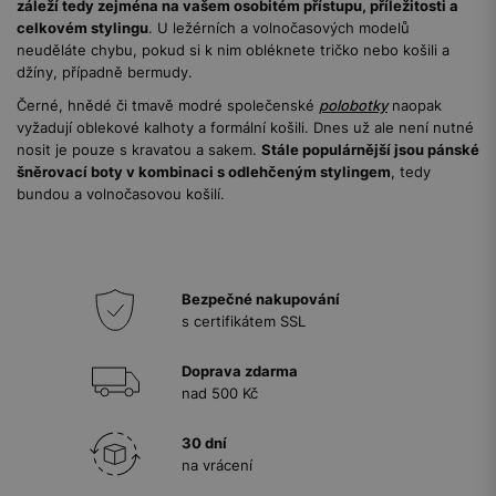
záleží tedy zejména na vašem osobitém přístupu, příležitosti a
celkovém stylingu
. U ležérních a volnočasových modelů
neuděláte chybu, pokud si k nim obléknete tričko nebo košili a
džíny, případně bermudy.
Černé, hnědé či tmavě modré společenské
polobotky
naopak
vyžadují oblekové kalhoty a formální košili. Dnes už ale není nutné
nosit je pouze s kravatou a sakem.
Stále populárnější jsou pánské
šněrovací boty v kombinaci s odlehčeným stylingem
, tedy
bundou a volnočasovou košilí.
Bezpečné nakupování
s certifikátem SSL
Doprava zdarma
nad 500 Kč
30 dní
na vrácení