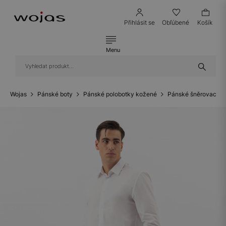
Přihlásit se
Obľúbené
Košík
Menu
Wojas
Pánské boty
Pánské polobotky kožené
Pánské šněrovací p