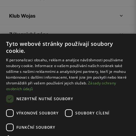
Klub Wojas
Zákaznická zóna
Tyto webové stránky používají soubory
cookie.
Společnost Wojas
K personalizaci obsahu, reklam a analýze návštěvnosti používáme
soubory cookie. Informace o vašem používání našich stránek také
Rady
sdílíme s našimi reklamními a analytickými partnery, kteří je mohou
kombinovat s dalšími informacemi, které jste jim poskytli nebo které
shromáždili při vašem používání jejich služeb.
Zásady ochrany
osobních údajů
NEZBYTNĚ NUTNÉ SOUBORY
VÝKONOVÉ SOUBORY
SOUBORY CÍLENÍ
Pravidla e-shopu
Zásady ochrany osobních údajů
FUNKČNÍ SOUBORY
Nastavení cookies