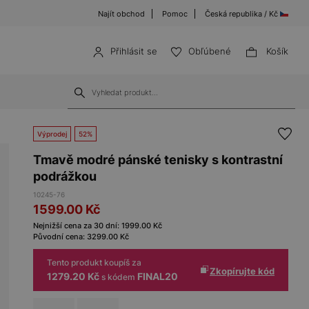
Najít obchod
Pomoc
Česká republika / Kč
Přihlásit se
Obľúbené
Košík
Výprodej
52%
Tmavě modré pánské tenisky s kontrastní
podrážkou
10245-76
1599.00
Kč
Nejnižší cena za 30 dní:
1999.00
Kč
Původní cena:
3299.00
Kč
Tento produkt koupíš za
Zkopírujte kód
1279.20 Kč
FINAL20
s kódem