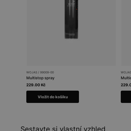
WOJAS / 99009-00
WOJAS 
Multistop spray
Multi
229.00 Kč
229.
Vložit do košíku
Sestavte si vlastní vzhled