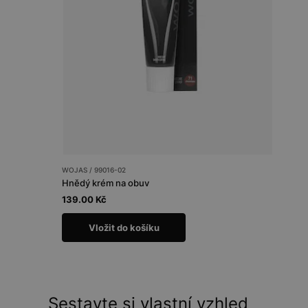
WOJAS / 99016-02
Hnědý krém na obuv
139.00 Kč
Vložit do košíku
Sestavte si vlastní vzhled