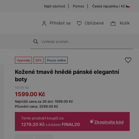
Najít obchod
Pomoc
Česká republika / Kč
Přihlásit se
Obľúbené
Košík
Výprodej
52%
Pouze online
Kožené tmavě hnědé pánské elegantní
boty
10176-52
1599.00
Kč
Nejnižší cena za 30 dní:
1999.00
Kč
Původní cena:
3299.00
Kč
Tento produkt koupíš za
Zkopírujte kód
1279.20 Kč
FINAL20
s kódem