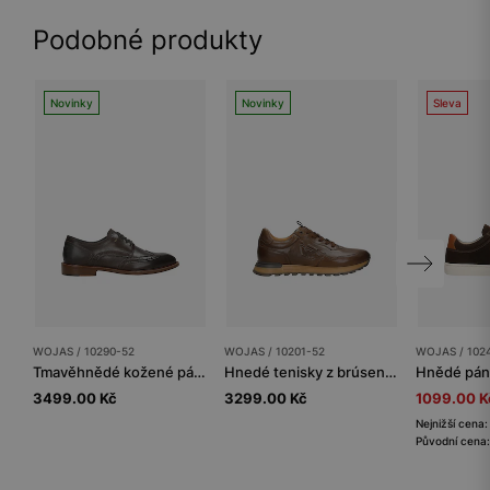
Podobné produkty
Novinky
Novinky
Sleva
WOJAS / 10290-52
WOJAS / 10201-52
WOJAS / 102
Tmavěhnědé kožené pánské polobotky s brogováním
Hnedé tenisky z brúsenej kože
3499.00 Kč
3299.00 Kč
1099.00 K
Nejnižší cena
Původní cena