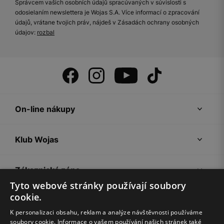
Správcem vašich osobních údajů spracúvaných v súvislosti s
odosielaním newslettera je Wojas S.A. Více informací o zpracování
údajů, vrátane tvojich práv, nájdeš v Zásadách ochrany osobných
údajov:
rozbal
On-line nákupy
Klub Wojas
Zákaznická zóna
Tyto webové stránky používají soubory
cookie.
Společnost Wojas
K personalizaci obsahu, reklam a analýze návštěvnosti používáme
soubory cookie. Informace o vašem používání našich stránek také