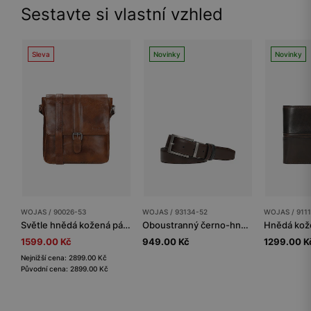
Sestavte si vlastní vzhled
Sleva
Novinky
Novinky
WOJAS / 90026-53
WOJAS / 93134-52
WOJAS / 911
Světle hnědá kožená pánská taška přes rameno
Oboustranný černo-hnědý pánský pásek s otočnou přezkou
1599.00 Kč
949.00 Kč
1299.00 K
Nejnižší cena: 2899.00 Kč
Původní cena: 2899.00 Kč