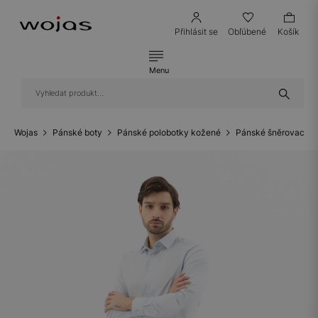
Přihlásit se
Obľúbené
Košík
Menu
Wojas
Pánské boty
Pánské polobotky kožené
Pánské šněrovací p