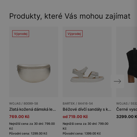
Produkty, které Vás mohou zajímat
Výprodej
Výprodej
WOJAS / 80099-58
BARTEK / 84416-54
WOJAS / 553
Zlatá kožená dámská ledvinka s dlouhým popruhem
Béžové dívčí sandály s květinami BARTEK 84416-54
769.00 Kč
od 719.00 Kč
3299.00 
Nejnižší cena za 30 dní: 799.00
Nejnižší cena za 30 dní: 799.00
Kč
Kč
Původní cena: 1299.00 Kč
Původní cena: 1399.00 Kč