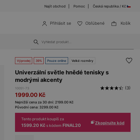
Najít obchod
Pomoc
Česká republika / Kč
Přihlásit se
Obľúbené
Košík
Výprodej
39%
Pouze online
Velké rozměry
Univerzální světle hnědé tenisky s
modrými akcenty
(3)
10051-73
1999.00
Kč
Nejnižší cena za 30 dní:
2199.00
Kč
Původní cena:
3299.00
Kč
Tento produkt koupíš za
Zkopírujte kód
1599.20 Kč
FINAL20
s kódem