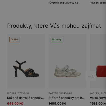
Původní cena: 2199.00 Kč
Původní cena
Produkty, které Vás mohou zajímat
Outlet
Novinky
WOJAS / 76139-51
BARTEK / 84414-69
WOJAS / 910
Kožené dámské sandály na podpatku v černé barvě
Stříbrné sandálky pro holčičku BARTEK 84414-69
649.00 Kč
1499.00 Kč
1599.00 K