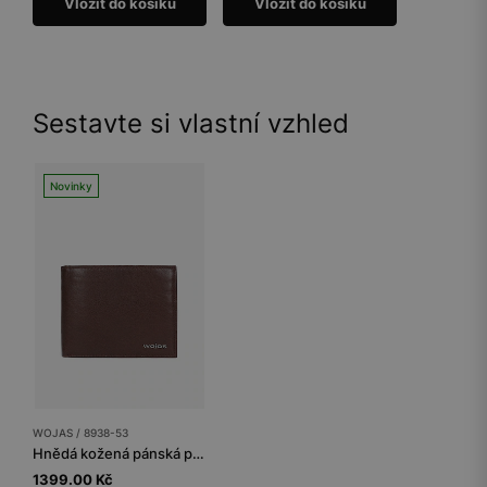
Vložit do košíku
Vložit do košíku
Sestavte si vlastní vzhled
Novinky
WOJAS / 8938-53
Hnědá kožená pánská peněženka s ochranou proti krádeži RFID
1399.00 Kč