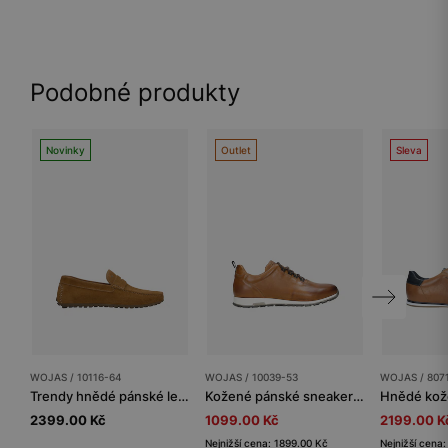
Podobné produkty
Novinky
Outlet
Sleva
WOJAS / 10116-64
WOJAS / 10039-53
WOJAS / 807
Trendy hnědé pánské letní boty z veluru
Kožené pánské sneakers v jasně hnědé barvě
2399.00 Kč
1099.00 Kč
2199.00 K
Nejnižší cena: 1899.00 Kč
Nejnižší cena