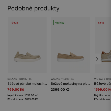
Podobné produkty
Sleva
Novinky
Sleva
RELAKS / R10117-14
WOJAS / 10218-64
WOJAS / 102
Béžové pánské mokasíny RELAKS z materiálu MicroPOLYtex
Béžové mokasíny na ploché bílé podrážce
769.00 Kč
2399.00 Kč
1599.00 K
Nejnižší cena: 1099.00 Kč
Nejnižší cena
Původní cena: 1899.00 Kč
Původní cena