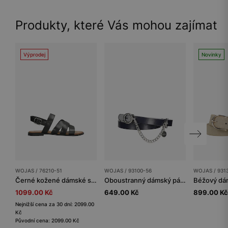
Produkty, které Vás mohou zajímat
Výprodej
Novinky
WOJAS / 76210-51
WOJAS / 93100-56
WOJAS / 931
Černé kožené dámské sandály
Oboustranný dámský pásek modro-bílý s ozdobným řetízkem
1099.00 Kč
649.00 Kč
899.00 Kč
Nejnižší cena za 30 dní: 2099.00
Kč
Původní cena: 2099.00 Kč