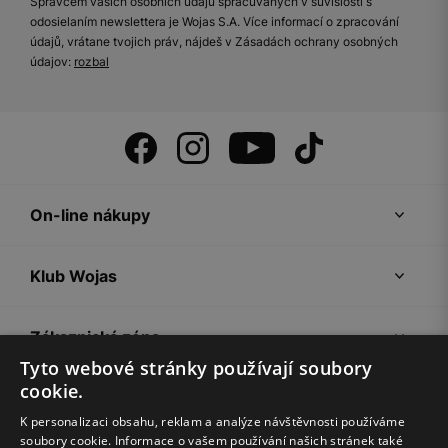
Správcem vašich osobních údajů spracúvaných v súvislosti s
odosielaním newslettera je Wojas S.A. Více informací o zpracování
údajů, vrátane tvojich práv, nájdeš v Zásadách ochrany osobných
údajov:
rozbal
On-line nákupy
Klub Wojas
Zákaznická zóna
Tyto webové stránky používají soubory
cookie.
Společnost Wojas
K personalizaci obsahu, reklam a analýze návštěvnosti používáme
soubory cookie. Informace o vašem používání našich stránek také