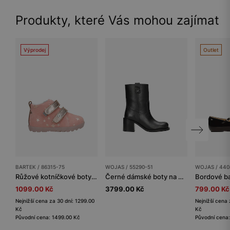
Produkty, které Vás mohou zajímat
Výprodej
Outlet
BARTEK / 86315-75
WOJAS / 55290-51
WOJAS / 440
Růžové kotníčkové boty pro dívky se zlatými prvky BARTEK 86315-75
Černé dámské boty na podpatku s jednoduchým obouváním
1099.00 Kč
3799.00 Kč
799.00 Kč
Nejnižší cena za 30 dní: 1299.00
Nejnižší cena 
Kč
Kč
Původní cena: 1499.00 Kč
Původní cena