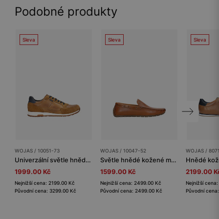
Podobné produkty
Sleva
Sleva
Sleva
WOJAS / 10051-73
WOJAS / 10047-52
WOJAS / 807
Univerzální světle hnědé tenisky s modrými akcenty
Světle hnědé kožené mokasíny pánské z kvalitní kůže
1999.00 Kč
1599.00 Kč
2199.00 K
Nejnižší cena: 2199.00 Kč
Nejnižší cena: 2499.00 Kč
Nejnižší cena
Původní cena: 3299.00 Kč
Původní cena: 2499.00 Kč
Původní cena