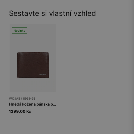
Sestavte si vlastní vzhled
Novinky
WOJAS / 8938-53
Hnědá kožená pánská peněženka s ochranou proti krádeži RFID
1399.00 Kč