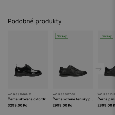
Podobné produkty
Novinky
Novinky
WOJAS / 10262-31
WOJAS / 8087-51
WOJAS / 101
Černé lakované oxfordky pánské
Černé kožené tenisky pánské s výraznými švy
3299.00 Kč
2999.00 Kč
2899.00 