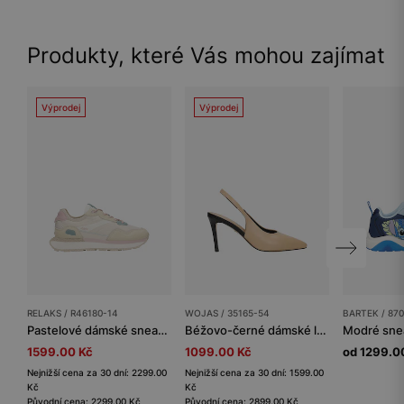
Produkty, které Vás mohou zajímat
Výprodej
Výprodej
RELAKS / R46180-14
WOJAS / 35165-54
BARTEK / 87
Pastelové dámské sneakers RELAKS na masivní podrážce
Béžovo-černé dámské lodičky na jehlovém podpatku s otevřenou patou
1599.00 Kč
1099.00 Kč
od 1299.0
Nejnižší cena za 30 dní: 2299.00
Nejnižší cena za 30 dní: 1599.00
Kč
Kč
Původní cena: 2299.00 Kč
Původní cena: 2899.00 Kč