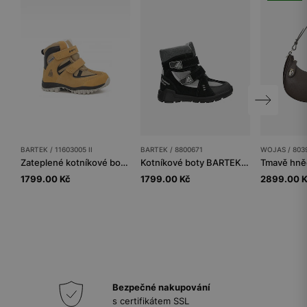
BARTEK / 11603005 II
BARTEK / 8800671
WOJAS / 803
Zateplené kotníkové boty BARTEK 11603005 II, pro kluky, béžové
Kotníkové boty BARTEK 88006-71, černo-šedé
1799.00 Kč
1799.00 Kč
2899.00 
Bezpečné nakupování
s certifikátem SSL