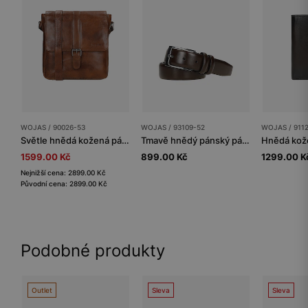
WOJAS / 90026-53
WOJAS / 93109-52
WOJAS / 911
Světle hnědá kožená pánská taška přes rameno
Tmavě hnědý pánský pásek z hladké lícové kůže
1599.00 Kč
899.00 Kč
1299.00 K
Nejnižší cena: 2899.00 Kč
Původní cena: 2899.00 Kč
Podobné produkty
Outlet
Sleva
Sleva