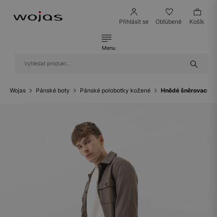
Přihlásit se
Obľúbené
Košík
Menu
Wojas
Pánské boty
Pánské polobotky kožené
Hnědé šněrovací p