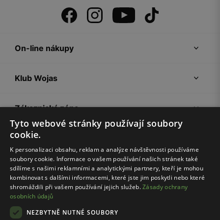
On-line nákupy
Klub Wojas
Zákaznická zóna
Tyto webové stránky používají soubory
cookie.
Společnost Wojas
K personalizaci obsahu, reklam a analýze návštěvnosti používáme
soubory cookie. Informace o vašem používání našich stránek také
Rady
sdílíme s našimi reklamními a analytickými partnery, kteří je mohou
kombinovat s dalšími informacemi, které jste jim poskytli nebo které
shromáždili při vašem používání jejich služeb.
Zásady ochrany
osobních údajů
NEZBYTNĚ NUTNÉ SOUBORY