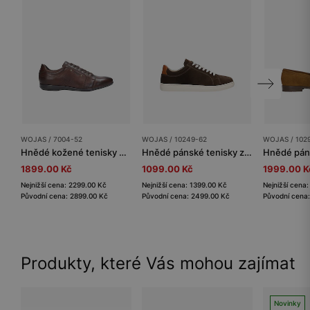
WOJAS / 7004-52
WOJAS / 10249-62
WOJAS / 102
Hnědé kožené tenisky pánské s jemnou perforací
Hnědé pánské tenisky z velurové štípané kůže
1899.00 Kč
1099.00 Kč
1999.00 K
Nejnižší cena: 2299.00 Kč
Nejnižší cena: 1399.00 Kč
Nejnižší cena
Původní cena: 2899.00 Kč
Původní cena: 2499.00 Kč
Původní cena
Produkty, které Vás mohou zajímat
Novinky