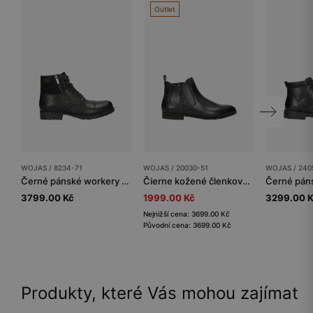
Outlet
WOJAS / 8234-71
WOJAS / 20030-51
WOJAS / 240
Černé pánské workery z kombinovaných kůží
Čierne kožené členkové topánky s zipsom
3799.00 Kč
1999.00 Kč
3299.00 
Nejnižší cena: 3699.00 Kč
Původní cena: 3699.00 Kč
Produkty, které Vás mohou zajímat