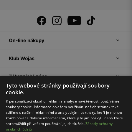
On-line nákupy
Klub Wojas
Zákaznická zóna
Tyto webové stránky používají soubory
cookie.
Společnost Wojas
K personalizaci obsahu, reklam a analýze návštěvnosti používáme
soubory cookie. Informace o vašem používání našich stránek také
Rady
sdílíme s našimi reklamními a analytickými partnery, kteří je mohou
kombinovat s dalšími informacemi, které jste jim poskytli nebo které
shromáždili při vašem používání jejich služeb.
Zásady ochrany
osobních údajů