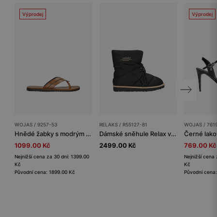
Výprodej
Výprodej
WOJAS / 9257-53
RELAKS / R55127-81
WOJAS / 761
Hnědé žabky s modrým páskem
Dámské sněhule Relax v černé barvě
1099.00 Kč
2499.00 Kč
769.00 Kč
Nejnižší cena za 30 dní: 1399.00
Nejnižší cena 
Kč
Kč
Původní cena: 1899.00 Kč
Původní cena