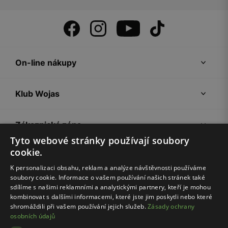
On-line nákupy
Klub Wojas
Zákaznická zóna
Tyto webové stránky používají soubory
cookie.
Společnost Wojas
K personalizaci obsahu, reklam a analýze návštěvnosti používáme
soubory cookie. Informace o vašem používání našich stránek také
Rady
sdílíme s našimi reklamními a analytickými partnery, kteří je mohou
kombinovat s dalšími informacemi, které jste jim poskytli nebo které
shromáždili při vašem používání jejich služeb.
Zásady ochrany
osobních údajů