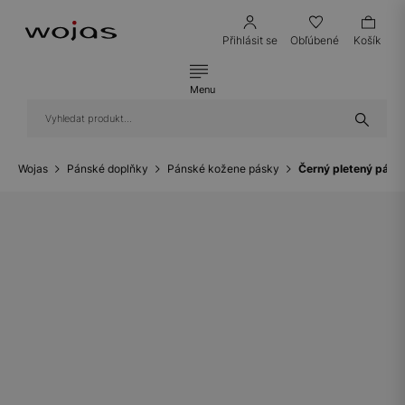
Přihlásit se
Obľúbené
Košík
Menu
Wojas
Pánské doplňky
Pánské kožene pásky
Černý pletený páns