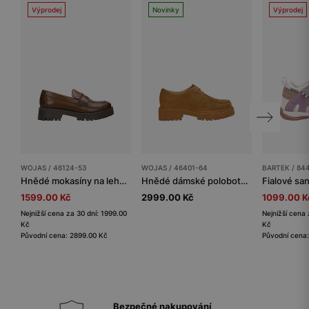
Výprodej
Novinky
Výprodej
WOJAS / 46124-53
WOJAS / 46401-64
BARTEK / 84
Hnědé mokasíny na lehké podrážce
Hnědé dámské polobotky s dekorativním mokasínovým švem
1599.00 Kč
2999.00 Kč
1099.00 K
Nejnižší cena za 30 dní: 1999.00
Nejnižší cena 
Kč
Kč
Původní cena: 2899.00 Kč
Původní cena:
Bezpečné nakupování