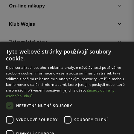
On-line nákupy
Klub Wojas
Zákaznická zóna
Tyto webové stránky používají soubory
cookie.
Společnost Wojas
K personalizaci obsahu, reklam a analýze návštěvnosti používáme
soubory cookie. Informace o vašem používání našich stránek také
Rady
sdílíme s našimi reklamními a analytickými partnery, kteří je mohou
kombinovat s dalšími informacemi, které jste jim poskytli nebo které
shromáždili při vašem používání jejich služeb.
Zásady ochrany
osobních údajů
NEZBYTNĚ NUTNÉ SOUBORY
VÝKONOVÉ SOUBORY
SOUBORY CÍLENÍ
Pravidla e-shopu
Zásady ochrany osobních údajů
FUNKČNÍ SOUBORY