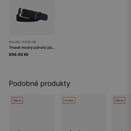
WOJAS / 93103-66
Tmavě modrý pánský pásek s hnědou poutkou
899.00 Kč
Podobné produkty
Sleva
Outlet
Sleva