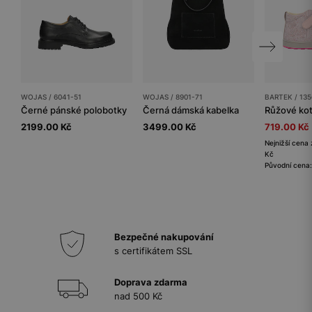
WOJAS / 6041-51
WOJAS / 8901-71
BARTEK / 13
Černé pánské polobotky
Černá dámská kabelka
2199.00 Kč
3499.00 Kč
719.00 Kč
Nejnižší cena 
Kč
Původní cena
Bezpečné nakupování
s certifikátem SSL
Doprava zdarma
nad 500 Kč