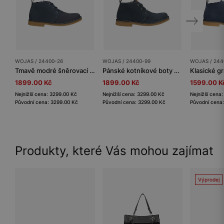
WOJAS / 24400-26
WOJAS / 24400-99
WOJAS / 244
Tmavě modré šněrovací pánské kotníkové boty chukka
Pánské kotníkové boty chukka
1899.00 Kč
1899.00 Kč
1599.00 K
Nejnižší cena: 3299.00 Kč
Nejnižší cena: 3299.00 Kč
Nejnižší cena
Původní cena: 3299.00 Kč
Původní cena: 3299.00 Kč
Původní cena
Produkty, které Vás mohou zajímat
Výprodej