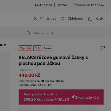
Najít obchod
Pomoc
Česká republika / Kč
Přihlásit se
Obľúbené
Košík
08-15
Výprodej
31%
Relaks
RELAKS růžové gumové žabky s
plochou podrážkou
R34008-15
449.00
Kč
Nejnižší cena za 30 dní:
649.00
Kč
Původní cena:
649.00
Kč
Tento produkt koupíš za
Zkopírujte kód
359.20 Kč
FINAL20
s kódem