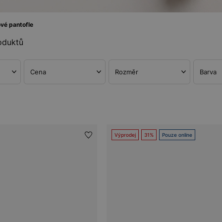
vé pantofle
oduktů
Cena
Rozměr
Barva
Výprodej
31%
Pouze online