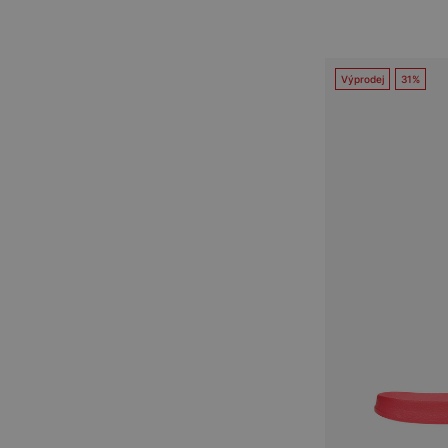
Výprodej
31%