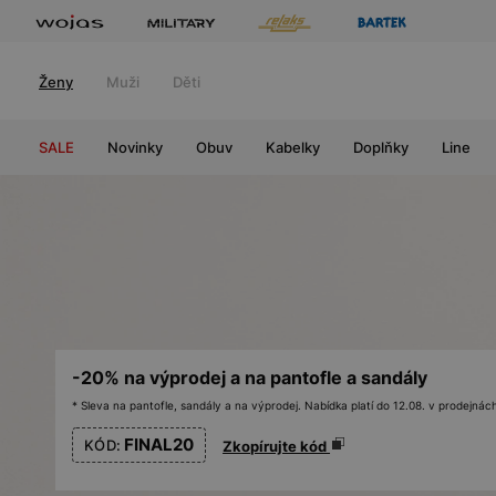
Ženy
Muži
Děti
SALE
Novinky
Obuv
Kabelky
Doplňky
Line
-20% na výprodej a na pantofle a sandály
* Sleva na pantofle, sandály a na výprodej. Nabídka platí do 12.08. v prodejn
FINAL20
KÓD:
Zkopírujte kód