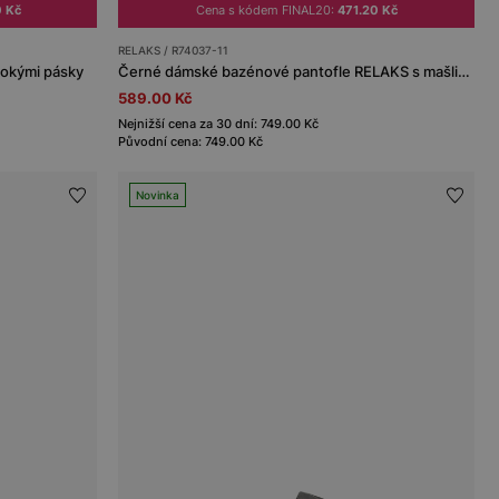
0 Kč
Cena s kódem FINAL20:
471.20 Kč
RELAKS / R74037-11
rokými pásky
Černé dámské bazénové pantofle RELAKS s mašličkami
589.00 Kč
Nejnižší cena za 30 dní: 749.00 Kč
Původní cena: 749.00 Kč
Novinka