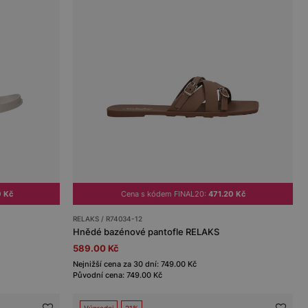
0 Kč
Cena s kódem FINAL20:
471.20 Kč
RELAKS / R74034-12
Hnědé bazénové pantofle RELAKS
589.00 Kč
Nejnižší cena za 30 dní: 749.00 Kč
Původní cena: 749.00 Kč
Výprodej
21%