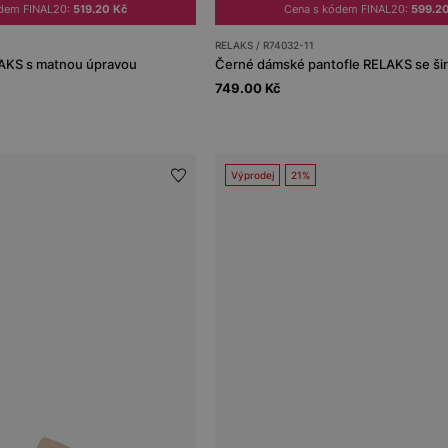
ódem FINAL20:
519.20 Kč
Cena s kódem FINAL20:
599.2
RELAKS / R74032-11
AKS s matnou úpravou
Černé dámské pantofle RELAKS se ši
749.00 Kč
Výprodej
21%