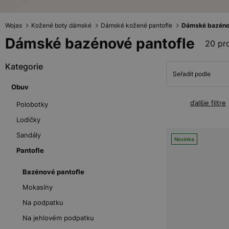
Wojas
Kožené boty dámské
Dámské kožené pantofle
Dámské bazéno
Dámské bazénové pantofle
20 pr
Kategorie
Seřadit podle
Obuv
ďalšie filtre
Polobotky
Lodičky
Sandály
Novinka
Pantofle
Bazénové pantofle
Mokasíny
Na podpatku
Na jehlovém podpatku