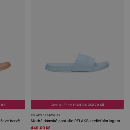
 Kč
Cena s kódem FINAL20:
359.20 Kč
RELAKS / R34008-18
ůžové barvě
Modré dámské pantofle RELAKS s reliéfním logem
449.00 Kč