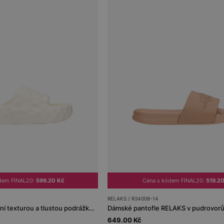
dem FINAL20:
599.20 Kč
Cena s kódem FINAL20:
519.20
RELAKS / R34008-14
Bílé pantofle s reliéfní texturou a tlustou podrážkou RELAKS
Dámské pantofle RELAKS v pudrovor
649.00 Kč