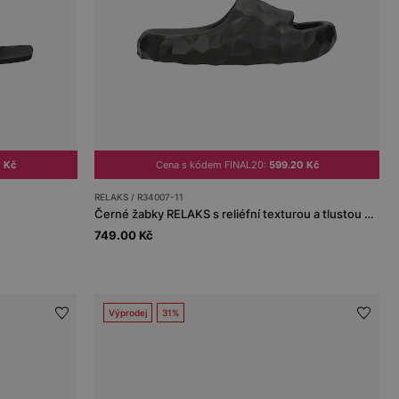
 Kč
Cena s kódem FINAL20:
599.20 Kč
RELAKS / R34007-11
Černé žabky RELAKS s reliéfní texturou a tlustou podrážkou
749.00 Kč
Výprodej
31%