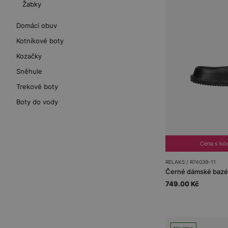
Žabky
Domácí obuv
Kotníkové boty
Kozačky
Sněhule
Trekové boty
Boty do vody
Cena s kó
RELAKS / R74039-11
Černé dámské bazé
749.00 Kč
Novinka