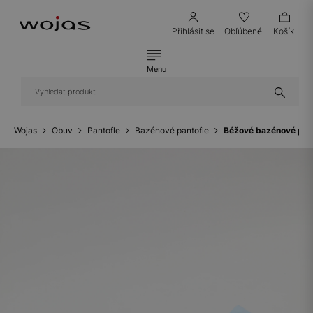
Přihlásit se
Obľúbené
Košík
Menu
Wojas
Obuv
Pantofle
Bazénové pantofle
Béžové bazénové pan