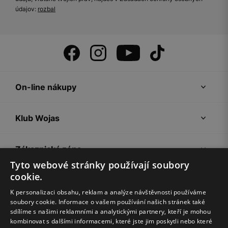
údajov:
rozbal
On-line nákupy
Klub Wojas
Zákaznická zóna
Tyto webové stránky používají soubory
cookie.
Společnost Wojas
K personalizaci obsahu, reklam a analýze návštěvnosti používáme
soubory cookie. Informace o vašem používání našich stránek také
Rady
sdílíme s našimi reklamními a analytickými partnery, kteří je mohou
kombinovat s dalšími informacemi, které jste jim poskytli nebo které