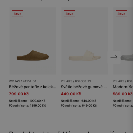
Sleva
Sleva
Sleva
WOJAS / 74151-64
RELAKS / R34008-13
RELAKS / R34
Béžové pantofle z kolekce Comfort z velurové štípané kůže
Světle béžové gumové bazénové pantofle RELAKS
799.00 Kč
449.00 Kč
589.00 Kč
Nejnižší cena: 1099.00 Kč
Nejnižší cena: 649.00 Kč
Nejnižší cena
Původní cena: 1899.00 Kč
Původní cena: 649.00 Kč
Původní cena: