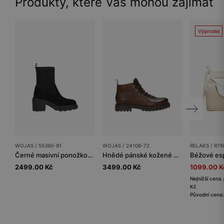
Produkty, které Vás mohou zajímat
Výprodej
WOJAS / 55360-81
WOJAS / 24108-72
RELAKS / R76
Černé masivní ponožkové kotníkové boty
Hnědé pánské kožené workery
2499.00 Kč
3499.00 Kč
1099.00 K
Nejnižší cena 
Kč
Původní cena: