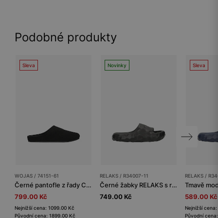
Podobné produkty
Sleva
Novinky
Sleva
WOJAS / 74151-61
RELAKS / R34007-11
RELAKS / R34
Černé pantofle z řady Comfort z velurové štípané useně
Černé žabky RELAKS s reliéfní texturou a tlustou podrážkou
799.00 Kč
749.00 Kč
589.00 Kč
Nejnižší cena: 1099.00 Kč
Nejnižší cena
Původní cena: 1899.00 Kč
Původní cena: