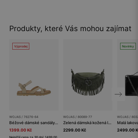
Produkty, které Vás mohou zajímat
Výprodej
Novinky
WOJAS / 76276-64
WOJAS / 80089-77
WOJAS / 803
Béžové dámské sandály s prstovým páskem
Zelená dámská kožená ledvinka s třásněmi
1399.00 Kč
2299.00 Kč
2499.00 
Nejnižší cena za 30 dní: 1499.00