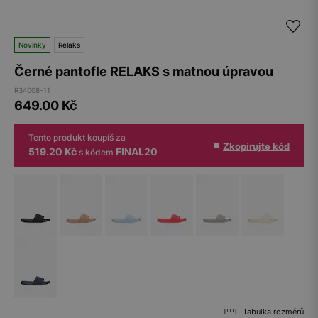
Novinky
Relaks
Černé pantofle RELAKS s matnou úpravou
R34008-11
649.00
Kč
Tento produkt koupíš za
Zkopírujte kód
519.20 Kč
FINAL20
s kódem
Tabulka rozměrů