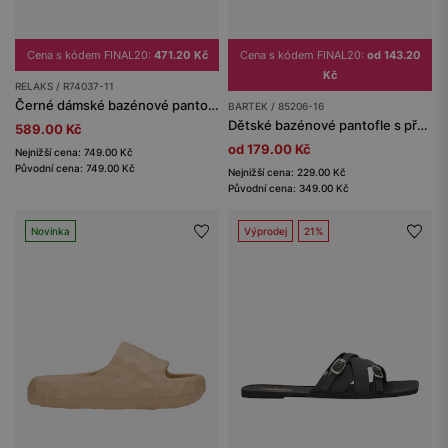
Cena s kódem FINAL20:
471.20 Kč
Cena s kódem FINAL20:
od 143.20
Kč
RELAKS / R74037-11
Černé dámské bazénové pantofle RELAKS s mašličkami
BARTEK / 85206-16
Dětské bazénové pantofle s přechodem barev námořnická modrá-béžová BARTEK 85206-16
589.00 Kč
od 179.00 Kč
Nejnižší cena: 749.00 Kč
Původní cena: 749.00 Kč
Nejnižší cena: 229.00 Kč
Původní cena: 349.00 Kč
Novinka
Výprodej
21%