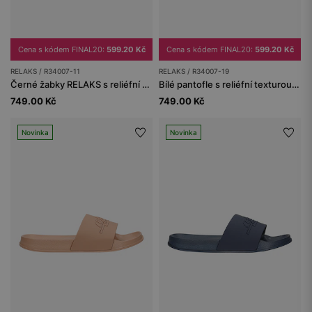
Cena s kódem FINAL20:
599.20 Kč
Cena s kódem FINAL20:
599.20 Kč
RELAKS / R34007-11
RELAKS / R34007-19
Černé žabky RELAKS s reliéfní texturou a tlustou podrážkou
Bílé pantofle s reliéfní texturou a tlustou podrážkou RELAKS
749.00 Kč
749.00 Kč
Novinka
Novinka