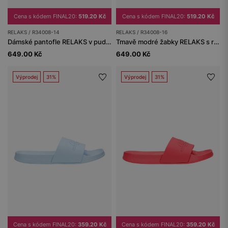
Cena s kódem FINAL20:
519.20 Kč
Cena s kódem FINAL20:
519.20 Kč
RELAKS / R34008-14
RELAKS / R34008-16
Dámské pantofle RELAKS v pudrovorůžové barvě
Tmavě modré žabky RELAKS s reliéfním logem
649.00 Kč
649.00 Kč
Výprodej
31%
Výprodej
31%
Cena s kódem FINAL20:
359.20 Kč
Cena s kódem FINAL20:
359.20 Kč