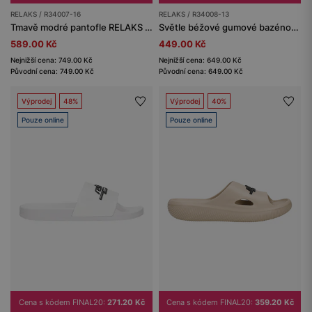
RELAKS / R34007-16
RELAKS / R34008-13
Tmavě modré pantofle RELAKS z EVA pěny
Světle béžové gumové bazénové pantofle RELAKS
589.00 Kč
449.00 Kč
Nejnižší cena: 749.00 Kč
Nejnižší cena: 649.00 Kč
Původní cena: 749.00 Kč
Původní cena: 649.00 Kč
Výprodej
48%
Výprodej
40%
Pouze online
Pouze online
Cena s kódem FINAL20:
271.20 Kč
Cena s kódem FINAL20:
359.20 Kč