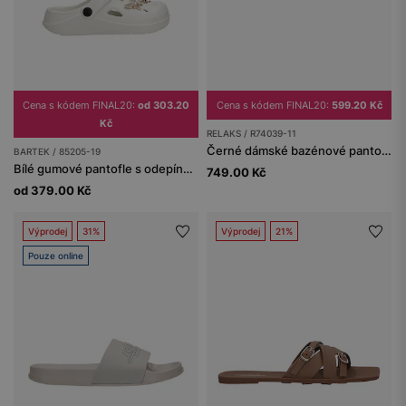
Cena s kódem FINAL20:
od 303.20
Cena s kódem FINAL20:
599.20 Kč
Kč
RELAKS / R74039-11
Černé dámské bazénové pantofle RELAKS
BARTEK / 85205-19
Bílé gumové pantofle s odepínacími ozdobami
749.00 Kč
od 379.00 Kč
Výprodej
31%
Výprodej
21%
Pouze online