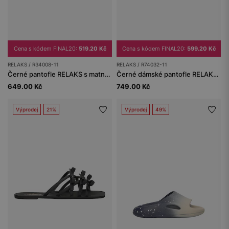
Cena s kódem FINAL20:
519.20 Kč
Cena s kódem FINAL20:
599.20 Kč
RELAKS / R34008-11
RELAKS / R74032-11
Černé pantofle RELAKS s matnou úpravou
Černé dámské pantofle RELAKS se širokými pásky
649.00 Kč
749.00 Kč
Výprodej
21%
Výprodej
49%