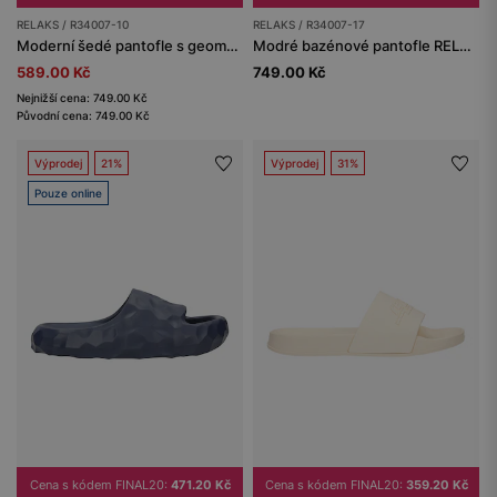
RELAKS / R34007-10
RELAKS / R34007-17
Moderní šedé pantofle s geometrickou strukturou RELAKS R34007-10
Modré bazénové pantofle RELAKS
589.00 Kč
749.00 Kč
Nejnižší cena: 749.00 Kč
Původní cena: 749.00 Kč
Výprodej
21%
Výprodej
31%
Pouze online
Cena s kódem FINAL20:
471.20 Kč
Cena s kódem FINAL20:
359.20 Kč