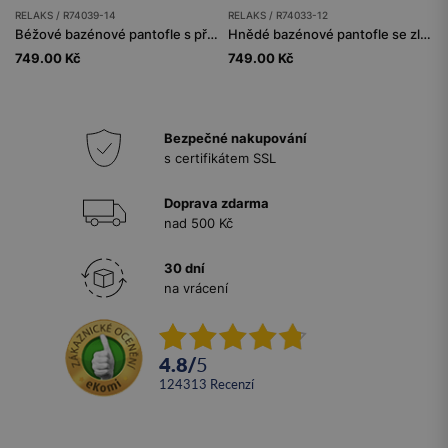
RELAKS / R74039-14
RELAKS / R74033-12
Béžové bazénové pantofle s přezkou RELAKS
Hnědé bazénové pantofle se zlatými nýty RELAKS
749.00 Kč
749.00 Kč
Bezpečné nakupování
s certifikátem SSL
Doprava zdarma
nad 500 Kč
30 dní
na vrácení
4.8
/
5
124313
recenzí