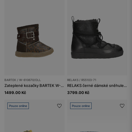
BARTEK / W-610670/OLL
RELAKS / R55103-71
Zateplené kozačky BARTEK W-610670/OLL, pro dívky, hnědé
RELAKS černé dámské sněhule s podšívkou z ovčí kůže
1499.00 Kč
3799.00 Kč
Pouze online
Pouze online