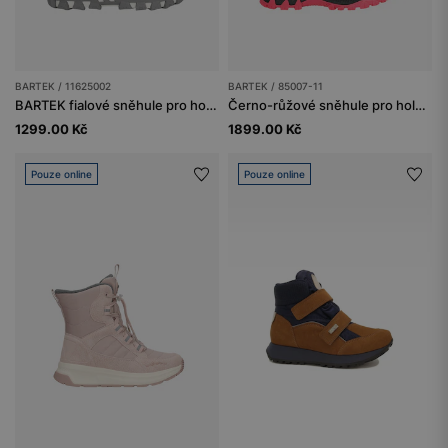
BARTEK / 11625002
BARTEK / 85007-11
BARTEK fialové sněhule pro holčičky 11625002
Černo-růžové sněhule pro holčičky s ortaliónovou šachtou BARTEK 85007-11
1299.00 Kč
1899.00 Kč
Pouze online
Pouze online