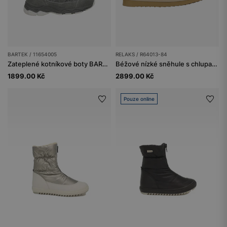
BARTEK / 11654005
RELAKS / R64013-84
Zateplené kotníkové boty BARTEK 11654005, šedé
Béžové nízké sněhule s chlupatým jazyčkem a tlustými tkaničkami
1899.00 Kč
2899.00 Kč
Pouze online