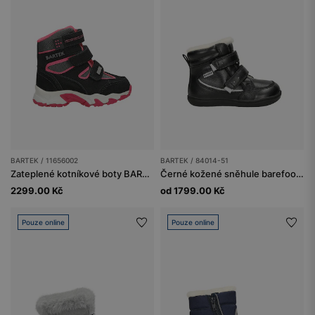
BARTEK / 11656002
BARTEK / 84014-51
Zateplené kotníkové boty BARTEK 11656002, pro dívky, černo-růžové
Černé kožené sněhule barefoot zateplené přírodní vlnou BARTEK 84014-51
2299.00 Kč
od 1799.00 Kč
Pouze online
Pouze online