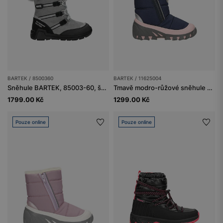
BARTEK / 8500360
BARTEK / 11625004
Sněhule BARTEK, 85003-60, šedo-černé
Tmavě modro-růžové sněhule BARTEK s hydrofobní úpravou 11625004
1799.00 Kč
1299.00 Kč
Pouze online
Pouze online