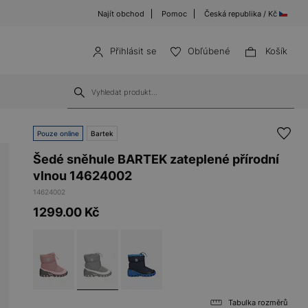
Najít obchod
Pomoc
Česká republika / Kč
Přihlásit se
Obľúbené
Košík
Pouze online
Bartek
Šedé sněhule BARTEK zateplené přírodní
vlnou 14624002
14624002
1299.00
Kč
Tabulka rozměrů