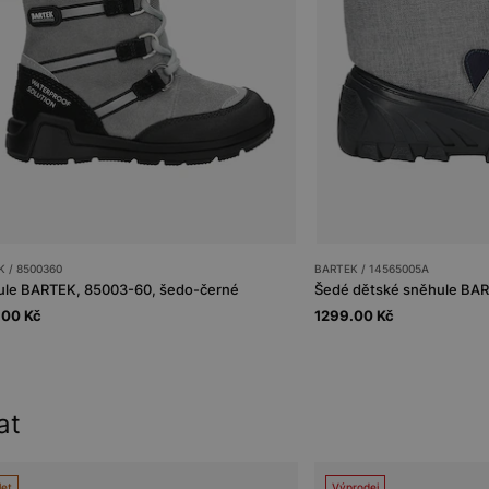
 / 8500360
BARTEK / 14565005A
ule BARTEK, 85003-60, šedo-černé
Šedé dětské sněhule BA
.00 Kč
1299.00 Kč
at
let
Výprodej