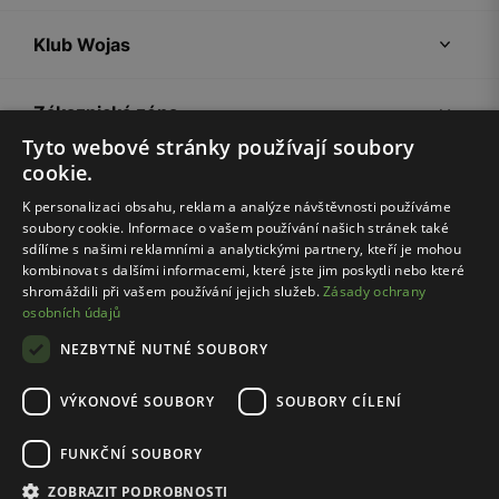
Klub Wojas
Zákaznická zóna
Tyto webové stránky používají soubory
cookie.
Společnost Wojas
K personalizaci obsahu, reklam a analýze návštěvnosti používáme
soubory cookie. Informace o vašem používání našich stránek také
Rady
sdílíme s našimi reklamními a analytickými partnery, kteří je mohou
kombinovat s dalšími informacemi, které jste jim poskytli nebo které
shromáždili při vašem používání jejich služeb.
Zásady ochrany
osobních údajů
NEZBYTNĚ NUTNÉ SOUBORY
VÝKONOVÉ SOUBORY
SOUBORY CÍLENÍ
Pravidla e-shopu
Zásady ochrany osobních údajů
FUNKČNÍ SOUBORY
Nastavení cookies
ZOBRAZIT PODROBNOSTI