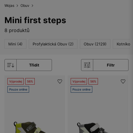
Wojas
Obuv
Mini first steps
8 produktů
Mini (4)
Profylaktická Obuv (2)
Obuv (2129)
Kotníkov
Třídit
Filtr
Výprodej
56%
Výprodej
56%
Pouze online
Pouze online