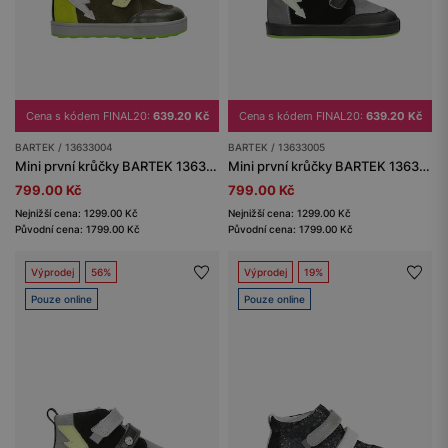
Cena s kódem FINAL20:
639.20 Kč
Cena s kódem FINAL20:
639.20 Kč
BARTEK / 13633004
BARTEK / 13633005
Mini první krůčky BARTEK 13633004, pro chlapce, zelené
Mini první krůčky BARTEK 13633005, pro chlapce, černo-šedá
799.00 Kč
799.00 Kč
Nejnižší cena: 1299.00 Kč
Nejnižší cena: 1299.00 Kč
Původní cena: 1799.00 Kč
Původní cena: 1799.00 Kč
Výprodej
56%
Výprodej
19%
Pouze online
Pouze online