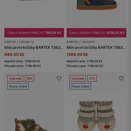
Cena s kódem FINAL20:
799.20 Kč
Cena s kódem FINAL20:
1039.20 Kč
BARTEK / 136300-12
BARTEK / 13633001
Mini první krůčky BARTEK 136300-12, pro holčičky, fialovo-stříbrné
Mini první krůčky BARTEK 13633001, pro chlapce, modré
999.00 Kč
1299.00 Kč
Nejnižší cena: 1299.00 Kč
Nejnižší cena: 1799.00 Kč
Původní cena: 1799.00 Kč
Původní cena: 1799.00 Kč
Výprodej
56%
Výprodej
41%
Pouze online
Pouze online