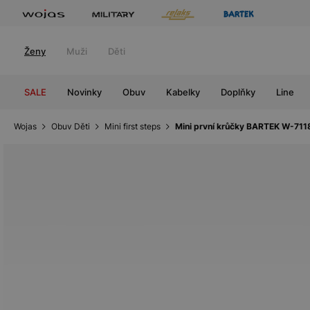
Ženy
Muži
Děti
SALE
Novinky
Obuv
Kabelky
Doplňky
Line
Wojas
Obuv Děti
Mini first steps
Mini první krůčky BARTEK W-71181