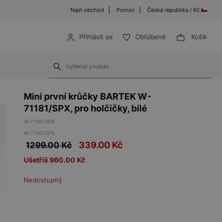
Najít obchod
Pomoc
Česká republika / Kč
Přihlásit se
Obľúbené
Košík
Mini první krůčky BARTEK W-
71181/SPX, pro holčičky, bílé
W-71181/SPX
W-71181/SPX
339.00
Kč
1299.00 Kč
Ušetříš 960.00 Kč
Nedostupný