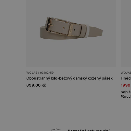
WOJAS / 93102-59
WOJAS
Oboustranný bílo-béžový dámský kožený pásek
Hnědé
899.00 Kč
1999
Nejniž
Původn
Bezpečné nakupování