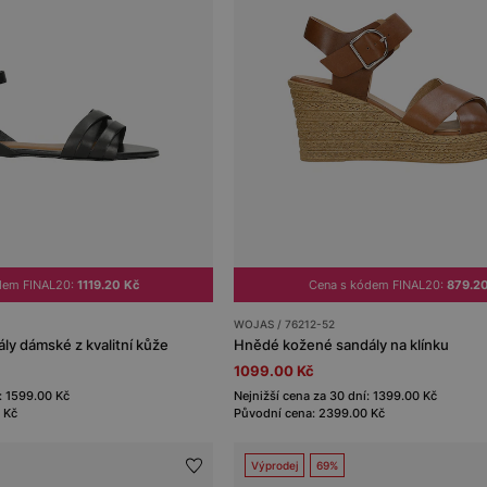
dem FINAL20:
1119.20 Kč
Cena s kódem FINAL20:
879.2
WOJAS / 76212-52
y dámské z kvalitní kůže
Hnědé kožené sandály na klínku
1099.00 Kč
: 1599.00 Kč
Nejnižší cena za 30 dní: 1399.00 Kč
 Kč
Původní cena: 2399.00 Kč
Výprodej
69%