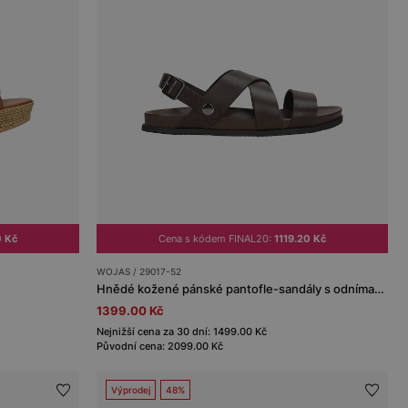
0 Kč
Cena s kódem FINAL20:
1119.20 Kč
WOJAS / 29017-52
Hnědé kožené pánské pantofle-sandály s odnímatelným páskem 2v1
1399.00 Kč
Nejnižší cena za 30 dní: 1499.00 Kč
Původní cena: 2099.00 Kč
Výprodej
48%