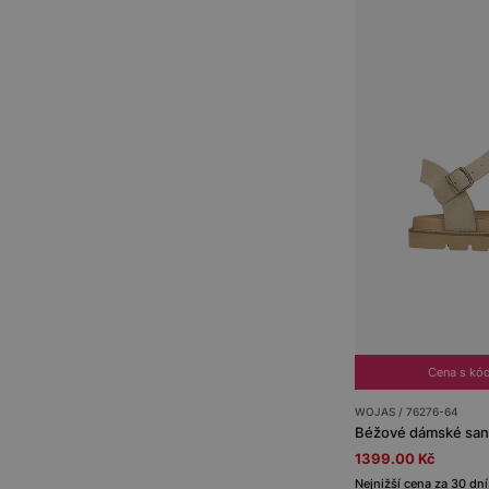
Cena s kó
WOJAS / 76276-64
Béžové dámské san
1399.00 Kč
Nejnižší cena za 30 dní