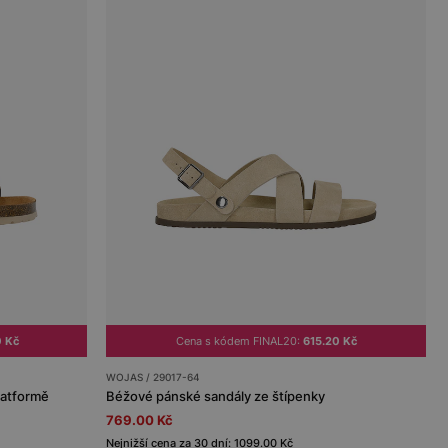
0 Kč
Cena s kódem FINAL20:
615.20 Kč
WOJAS / 29017-64
latformě
Béžové pánské sandály ze štípenky
769.00 Kč
Nejnižší cena za 30 dní: 1099.00 Kč