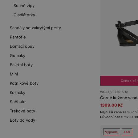
Suché zipy
Gladiátorky
Sandály se zakrytými prsty
Pantofle
Domácí obuv
Gumáky
Baletní boty
Mini
Cena s kó
Kotníkové boty
WOJAS / 76015-51
Kozačky
Černé kožené sandál
Sněhule
1399.00 Kč
Trekové boty
Nejnižší cena za 30 dní
Původní cena: 2299.00
Boty do vody
Výprodej
44%