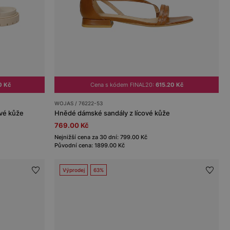
0 Kč
Cena s kódem FINAL20:
615.20 Kč
WOJAS / 76222-53
ové kůže
Hnědé dámské sandály z lícové kůže
769.00 Kč
Nejnižší cena za 30 dní: 799.00 Kč
Původní cena: 1899.00 Kč
Výprodej
63%