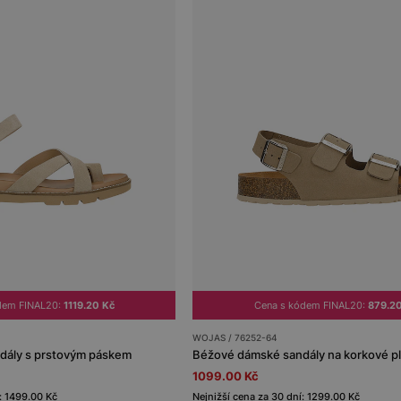
dem FINAL20:
1119.20 Kč
Cena s kódem FINAL20:
879.2
WOJAS / 76252-64
dály s prstovým páskem
Béžové dámské sandály na korkové p
1099.00 Kč
: 1499.00 Kč
Nejnižší cena za 30 dní: 1299.00 Kč