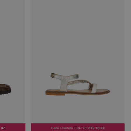
 Kč
Cena s kódem FINAL20:
879.20 Kč