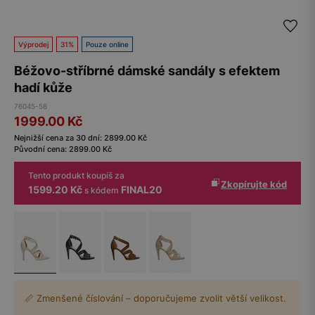
Výprodej
31%
Pouze online
Béžovo-stříbrné dámské sandály s efektem
hadí kůže
76045-58
1999.00
Kč
Nejnižší cena za 30 dní:
2899.00
Kč
Původní cena:
2899.00
Kč
Tento produkt koupíš za
Zkopírujte kód
1599.20 Kč
FINAL20
s kódem
📏 Zmenšené číslování – doporučujeme zvolit větší velikost.