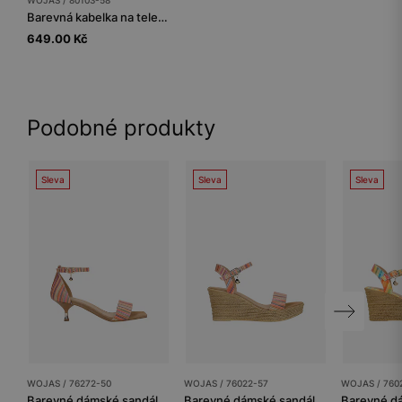
Barevná kabelka na telefon s pruhy
649.00 Kč
Podobné produkty
Sleva
Sleva
Sleva
WOJAS / 76272-50
WOJAS / 76022-57
WOJAS / 760
Barevné dámské sandály na nízkém podpatku
Barevné dámské sandály na platformě