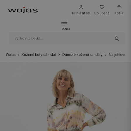
Přihlásit se
Obľúbené
Košík
Menu
Wojas
Kožené boty dámské
Dámské kožené sandály
Na jehlovém 