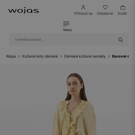
Přihlásit se
Obľúbené
Košík
Menu
Wojas
Kožené boty dámské
Dámské kožené sandály
Barevné dám