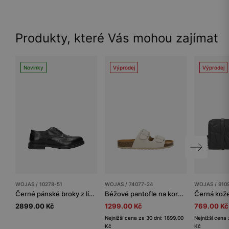
Produkty, které Vás mohou zajímat
Novinky
Výprodej
Výprodej
WOJAS / 10278-51
WOJAS / 74077-24
WOJAS / 910
Černé pánské broky z lícové kůže
Béžové pantofle na korkové podrážce
2899.00 Kč
1299.00 Kč
769.00 Kč
Nejnižší cena za 30 dní: 1899.00
Nejnižší cena 
Kč
Kč