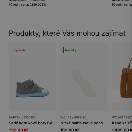
Původní cena: 2899.00 Kč
Původní cena
Produkty, které Vás mohou zajímat
Výprodej
Novinky
BARTEK / 1356804
WOJAS / 6982-80
WOJAS / 890
Šedé kotníkové boty BARTEK na modré podrážce
Nízké bambusové ponožky se silikonem
799.00 Kč
169.00 Kč
3499.00 