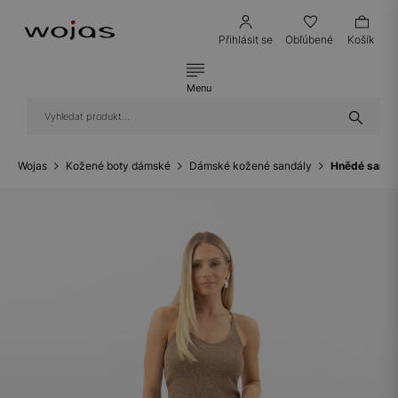
Přihlásit se
Obľúbené
Košík
Menu
Wojas
Kožené boty dámské
Dámské kožené sandály
Hnědé sandá