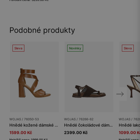
Podobné produkty
Sleva
Novinky
Sleva
WOJAS / 76050-53
WOJAS / 76266-62
WOJAS / 762
Hnědé kožené dámské sandály na podpatku v elegantním stylu
Hnědé čokoládové dámské sandály s ažurovým vzorem
1599.00 Kč
2399.00 Kč
1099.00 K
Nejnižší cena: 1999.00 Kč
Nejnižší cena