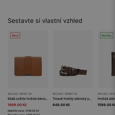
Sestavte si vlastní vzhled
Sleva
Novinky
WOJAS / 80187-53
WOJAS / 93084-53
WOJAS / 911
Malá světle hnědá dámská kabelka s ozdobným řemínkem
Tmavě hnědý dámský pásek se zlatou sponou
1999.00 Kč
649.00 Kč
1599.00 K
Nejnižší cena: 2199.00 Kč
Původní cena: 3299.00 Kč