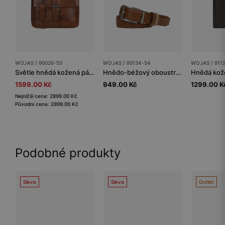
WOJAS / 90026-53
WOJAS / 93134-54
WOJAS / 911
Světle hnědá kožená pánská taška přes rameno
Hnědo-béžový oboustranný pánský pásek s otočnou přezkou
1599.00 Kč
949.00 Kč
1299.00 K
Nejnižší cena: 2899.00 Kč
Původní cena: 2899.00 Kč
Podobné produkty
Sleva
Sleva
Outlet