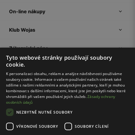
On-line nákupy
Klub Wojas
Zákaznická zóna
Tyto webové stránky používají soubory
cookie.
Společnost Wojas
K personalizaci obsahu, reklam a analýze návštěvnosti používáme
soubory cookie. Informace o vašem používání našich stránek také
Rady
sdílíme s našimi reklamními a analytickými partnery, kteří je mohou
kombinovat s dalšími informacemi, které jste jim poskytli nebo které
shromáždili při vašem používání jejich služeb.
Zásady ochrany
osobních údajů
NEZBYTNĚ NUTNÉ SOUBORY
VÝKONOVÉ SOUBORY
SOUBORY CÍLENÍ