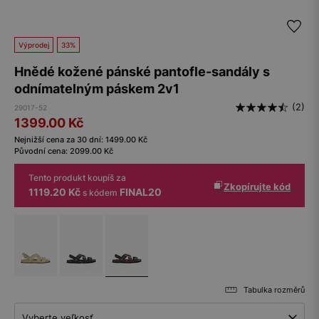
Výprodej
33%
Hnědé kožené pánské pantofle-sandály s
odnímatelným páskem 2v1
(2)
29017-52
1399.00
Kč
Nejnižší cena za 30 dní:
1499.00
Kč
Původní cena:
2099.00
Kč
Tento produkt koupíš za
Zkopírujte kód
1119.20 Kč
FINAL20
s kódem
Tabulka rozměrů
Vyberte veľkosť