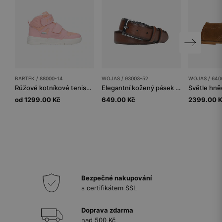
BARTEK / 88000-14
WOJAS / 93003-52
WOJAS / 640
Růžové kotníkové tenisky pro dívky BARTEK 88000-14
Elegantní kožený pásek pánský z hnědé kůže
od 1299.00 Kč
649.00 Kč
2399.00 
Bezpečné nakupování
s certifikátem SSL
Doprava zdarma
nad 500 Kč